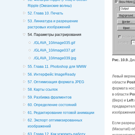
Ripple (Океанские волны)
52. Глава 10. Печать
53. Линиатура и разрешение
растровых изображений
54. Параметры растрирования
./GLAVA_10/image035.gif
./GLAVA_10/image037.gif
./GLAVA_10/image039.jpg
Рис. 10.9.
Диа
55. Глава 11. Photoshop для WWW
56. Интерфейс ImageReady
Левый верхн
57. Оптимизация формата JPEG
области
Posi
формата носи
58. Карты ссылок
в области
Pos
59. Разбивка фрагментов
(Верх) и
Left
60. Определение состояний
предваритель
изображения
61. Редактирование готовой анимации
62. Экспорт оптимизированных
Если разреш
изображений
(Масштаб) о
63. Глава 12. Как ускорить работу
интерактивно