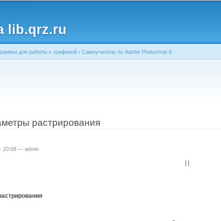
Перейти к
основному
lib.qrz.ru
содержанию
раммы для работы с графикой
›
Самоучитель по Adobe Photoshop 6
ь
аметры растрирования
 - 20:08 —
admin
| |
растрирования