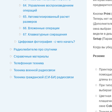
предварител
64. Управление воспроизведением
операций
Кнопки
Print
65. Автоматизированный расчет
Теперь нет 
размеров
(Дополнитель
66. Вложенные операции
окна выбран
видели в диа
67. Клавиатурные сокращения
Setup
(Парам
Цифровая фотография - с чего начать?
Когда вы убе
Радиолюбителю про спутники
Резюме
Справочные материалы
Телефонная техника
Принтеры
Техника военной радиосвязи
помощью 
Техника гражданской (СИ-БИ) радиосвязи
длины в 
При типо
выбирает
Цветная 
плашечн
окне
Col
Точная п