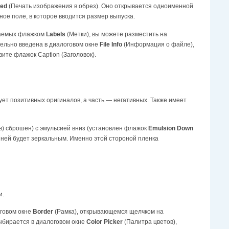
eed
(Печать изображения в обрез). Оно открывается одноименной
ое поле, в которое вводится размер выпуска.
ваемых флажком
Labels
(Метки), вы можете разместить на
льно введена в диалоговом окне
File Info
(Информация о файле),
вите флажок Caption (Заголовок).
ет позитивных оригиналов, а часть — негативных. Также имеет
в) сброшен) с эмульсией вниз (установлен флажок
Emulsion Down
а ней будет зеркальным. Именно этой стороной пленка
и.
оговом окне
Border
(Рамка), открывающемся щелчком на
ыбирается в диалоговом окне
Color Picker
(Палитра цветов),