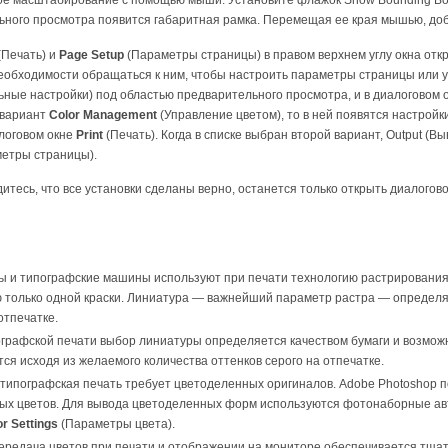
ьного просмотра появится габаритная рамка. Перемещая ее края мышью, до
(Печать) и
Page Setup
(Параметры страницы) в правом верхнем углу окна от
необходимости обращаться к ним, чтобы настроить параметры страницы или 
ные настройки) под областью предварительного просмотра, и в диалоговом о
 вариант
Color Management
(Управление цветом), то в ней появятся настройк
логовом окне
Print
(Печать). Когда в списке выбран второй вариант, Output (В
етры страницы).
дитесь, что все установки сделаны верно, останется только открыть диалогов
 и типографские машины используют при печати технологию растрирования. 
только одной краски. Линиатура — важнейший параметр растра — определяе
отпечатке.
графской печати выбор линиатуры определяется качеством бумаги и возмо
ся исходя из желаемого количества оттенков серого на отпечатке.
типографская печать требует цветоделенных оригиналов. Adobe Photoshop 
ых цветов. Для вывода цветоделенных форм используются фотонаборные авт
or Settings
(Параметры цвета).
ередача цветов при печати и отображении на мониторе обеспечивается тща