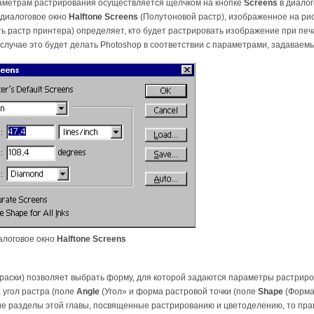
раметрам растрирования осуществляется щелчком на кнопке
Screens
в диало
 диалоговое окно
Halftone Screens
(Полутоновой растр), изображенное на ри
ь растр принтера) определяет, кто будет растрировать изображение при печ
случае это будет делать Photoshop в соответствии с параметрами, задаваемы
логовое окно
Halftone Screens
раски) позволяет выбрать форму, для которой задаются параметры растриров
, угол растра (поле
Angle
(Угол» и форма растровой точки (поле
Shape
(Форма 
е разделы этой главы, посвященные растрированию и цветоделению, то прав