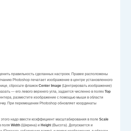
ценить правильность сделанных настроек. Правее расположены
лчанию Photoshop печатает изображение в центре установленного
нице, сбросьте флажок
Center Image
(Центрировать изображение)
зать — его левого верхнего угла, задается численно в полях
Тор
принтера, разместите изображение с помощью мыши в области
точку. При перемещении Photoshop обновляет координаты
я этого надо ввести коэффициент масштабирования в поле
Scale
в поля
Width
(Ширина) и
Heigh
t (Высота). Допускается и
Показать габаритную рамку), и вокруг изображения, в области