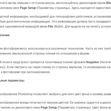
тить метки обрезки с отступом внутрь, воспользуйтесь диалоговым окном
Bl
алоговом окне
Page Setup
(Параметры страницы). Здесь находится единственн
артной информации, необходимой для типографских работников, устанавли
юбую дополнительную информацию. Эта информация должна быть предварите
мся одноименной командой меню
File
(Файл). Для выдачи ее на печать устано
пленки
и фотоформ могут использоваться различные технологии. Часть из них требу
ложение эмульсионной стороны пленки по отношению к форме.
й печати чаще всего требуются позитивные пленки (флажок
Negative
(Негати
из)). Если смотреть на такую пленку со стороны эмульсии, то изображение н
 к фотоформе при экспонировании.
ьные параметры
зображения Photoshop позволяет выбрать для него цвет фона и размер рамк
 изображения всегда печатается черным цветом. Ее ширина задается в диал
кнопке из диалогового окна
Page Setup
(Параметры страницы). Цвет фона в