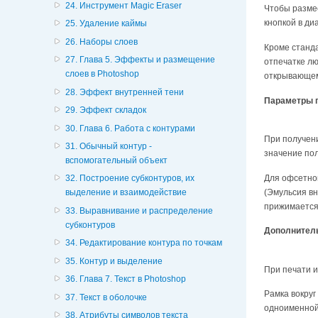
24. Инструмент Magic Eraser
Чтобы размес
кнопкой в ди
25. Удаление каймы
26. Наборы слоев
Кроме станд
27. Глава 5. Эффекты и размещение
отпечатке л
слоев в Photoshop
открывающе
28. Эффект внутренней тени
Параметры 
29. Эффект складок
30. Глава 6. Работа с контурами
При получени
31. Обычный контур -
значение по
вспомогательный объект
Для офсетно
32. Построение субконтуров, их
(Эмульсия вн
выделение и взаимодействие
прижимается
33. Выравнивание и распределение
субконтуров
Дополнител
34. Редактирование контура по точкам
35. Контур и выделение
При печати и
36. Глава 7. Текст в Photoshop
Рамка вокруг
37. Текст в оболочке
одноименной 
38. Атрибуты символов текста