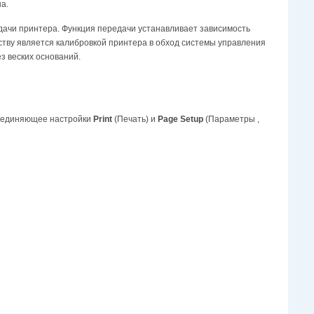
на.
дачи принтера. Функция передачи устанавливает зависимость
ству является калибровкой принтера в обход системы управления
ез веских оснований.
 соединяющее настройки
Print
(Печать) и
Page Setup
(Параметры ,