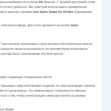
краска выбирается в списке
Ink
(Краски). С формой растровой точки
его хотите добиться. Мы советуем использовать проверенную
можете включить флажок
Use Same Shape for All Inks
(Одинаковая
повторного ввода. Для этого щелкните на кнопке
Save
 рассчитать линиатуры и углы растра для отдельных красок,
вы решите им воспользоваться, то рекомендуем установить
растра были одинаковыми для всех красок.
овка следующих специальных меток:
. Указывают обрезной формат издания, по ним производят обрезку
им отступом внутрь. Это компенсирует погрешности обрезки,
ться о том, чтобы иллюстрация слегка выступала за размер
ных форм.