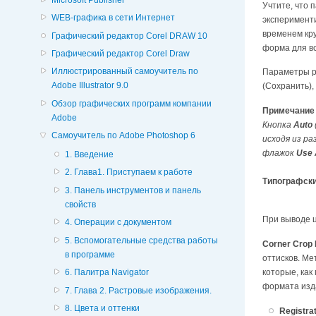
Учтите, что 
WEB-графика в сети Интернет
эксперименти
временем кру
Графический редактор Corel DRAW 10
форма для вс
Графический редактор Corel Draw
Иллюстрированный самоучитель по
Параметры ра
Adobe Illustrator 9.0
(Сохранить),
Обзор графических программ компании
Примечание
Adobe
Кнопка
Auto
Самоучитель по Adobe Photoshop 6
исходя из р
флажок
Use 
1. Введение
2. Глава1. Приступаем к работе
Типографски
3. Панель инструментов и панель
свойств
При выводе 
4. Операции с документом
5. Вспомогательные средства работы
Corner Crop
в программе
оттисков. Ме
которые, как
6. Палитра Navigator
формата изд
7. Глава 2. Растровые изображения.
8. Цвета и оттенки
Registra