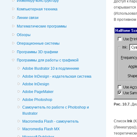
Инженеру-конструктору
Доступ к па
открывается
Компьютерная техника
(Использоват
Линии связи
В противном 
Математические программы
Обзоры
Операционные системы
Программы 3D графики
Программы для работы с графикой
Adobe Illustrator 10 в подлиннике
Adobe InDesign - издательская система
Adobe InDesign
Adobe PageMaker
Adobe Photoshop
Рис. 10.7.
Диа
Cамоучитель по работе с Photoshop и
Illustrator
Список
Ink
(К
Macromedia Flash - самоучитель
(Линиатура))
Macromedia Flash MX
теоретически
Microsoft Publisher