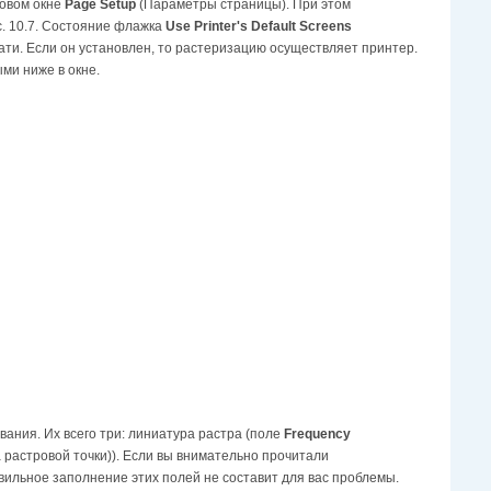
говом окне
Page Setup
(Параметры страницы). При этом
с. 10.7. Состояние флажка
Use Printer's Default Screens
ати. Если он установлен, то растеризацию осуществляет принтер.
ми ниже в окне.
ания. Их всего три: линиатура растра (поле
Frequency
растровой точки)). Если вы внимательно прочитали
ильное заполнение этих полей не составит для вас проблемы.