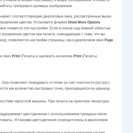
бейтесь требуемого размера изображения.
крывают соответствующие диалоговые окна, рассмотренные выше.
управления цветом. Установите флажок
Show More Options
кне появятся эти настройки. Если в списке над нижней областью
и управления цветом при печати, совпадающие с теми, что вы
ывод), появляются настройки страницы, как в диалоговом окне
Page
ое окно
Print
(Печать) и щелкнуть на кнопке
Print
(Печать).
Она позволяет передавать оттенки за счет плотности растра с
тся как количество растровых точек, приходящихся на единицу
жностями офсетной машины. При печати на принтере линиатура
поддерживает цветоделение с использованием триадных и/или
оматы. Установки цветоделения сосредоточены в диалоговом
тельной калибровкой оборудования и использованием систем