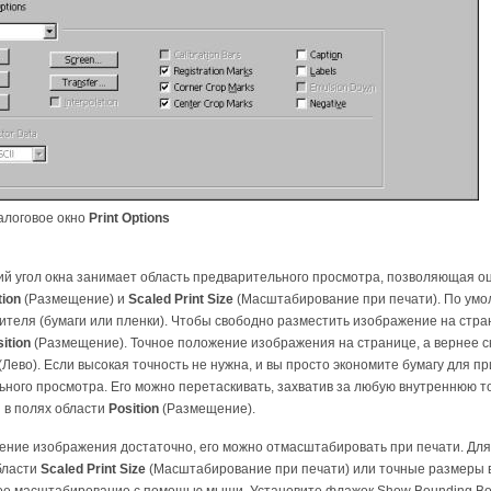
логовое окно
Print Options
ий угол окна занимает область предварительного просмотра, позволяющая о
tion
(Размещение) и
Scaled Print Size
(Масштабирование при печати). По умо
теля (бумаги или пленки). Чтобы свободно разместить изображение на стра
ition
(Размещение). Точное положение изображения на странице, а вернее ска
(Лево). Если высокая точность не нужна, и вы просто экономите бумагу для 
ного просмотра. Его можно перетаскивать, захватив за любую внутреннюю 
 в полях области
Position
(Размещение).
ение изображения достаточно, его можно отмасштабировать при печати. Дл
бласти
Scaled Print Size
(Масштабирование при печати) или точные размеры 
е масштабирование с помощью мыши. Установите флажок Show Bounding Box (