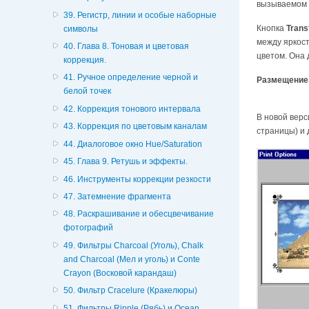
вызываемом 
39. Регистр, линии и особые наборные
Кнопка
Trans
символы
между яркост
40. Глава 8. Тоновая и цветовая
цветом. Она 
коррекция.
41. Ручное определение черной и
Размещение
белой точек
42. Коррекция тонового интервала
В новой верс
43. Коррекция по цветовым каналам
страницы) и 
44. Диалоговое окно Hue/Saturation
45. Глава 9. Ретушь и эффекты.
46. Инструменты коррекции резкости
47. Затемнение фрагмента
48. Раскрашивание и обесцвечивание
фотографий
49. Фильтры Charcoal (Уголь), Chalk
and Charcoal (Мел и уголь) и Conte
Crayon (Восковой карандаш)
50. Фильтр Cracelure (Кракелюры)
51. Фильтры Ripple (Рябь) и Ocean