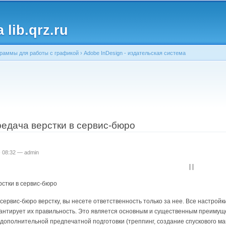
Перейти к
основному
lib.qrz.ru
содержанию
раммы для работы с графикой
›
Adobe InDesign - издательская система
ь
редача верстки в сервис-бюро
 - 08:32 —
admin
| |
стки в сервис-бюро
сервис-бюро верстку, вы несете ответственность только за нее. Все настро
рантирует их правильность. Это является основным и существенным преимущ
дополнительной предпечатной подготовки (треппинг, создание спускового ма