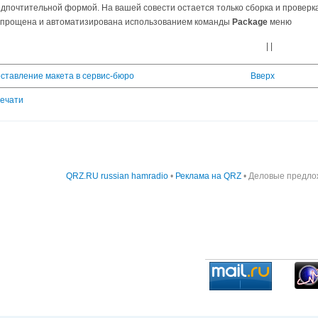
дпочтительной формой. На вашей совести остается только сборка и проверк
упрощена и автоматизирована использованием команды
Package
меню
| |
оставление макета в сервис-бюро
Вверх
печати
QRZ.RU russian hamradio
•
Реклама на QRZ
• Деловые предло