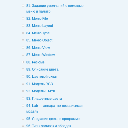
81. Задание умолчаний с помощью
меню и палитр
82. Меню File
83. Меню Layout
84. Меню Type
85. Меню Object
86. Меню View
87. Меню Window
88. Резюме
89. Описание цвета
90. Цветовой охват
91. Модель RGB
92. Модель CMYK
93. Плашечные цвета
94. Lab — аппаратно-независимая
модель
95. Создание цвета в программе
96. Типы заливок и обводок