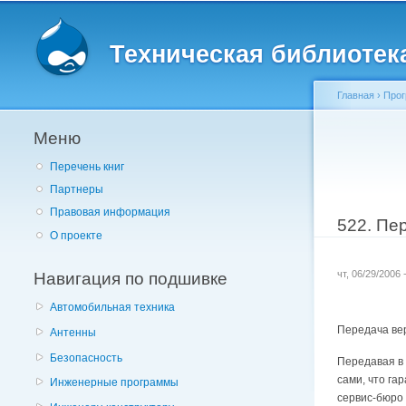
Главное меню
Техническая библиотека 
Главная
›
Прог
Меню
Вы здес
Перечень книг
Партнеры
Правовая информация
522. Пе
О проекте
Навигация по подшивке
чт, 06/29/2006
Автомобильная техника
Передача вер
Антенны
Безопасность
Передавая в 
сами, что га
Инженерные программы
сервис-бюро 