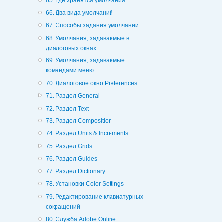
65. Где хранятся умолчания
66. Два вида умолчаний
67. Способы задания умолчании
68. Умолчания, задаваемые в
диалоговых окнах
69. Умолчания, задаваемые
командами меню
70. Диалоговое окно Preferences
71. Раздел General
72. Раздел Text
73. Раздел Composition
74. Раздел Units & Increments
75. Раздел Grids
76. Раздел Guides
77. Раздел Dictionary
78. Установки Color Settings
79. Редактирование клавиатурных
сокращений
80. Служба Adobe Online