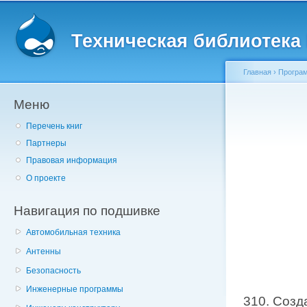
Главное меню
Пе
о
Техническая библиотека l
с
Главная
›
Програм
Меню
Вы здесь
Перечень книг
Партнеры
Правовая информация
О проекте
Навигация по подшивке
Автомобильная техника
Антенны
Безопасность
Инженерные программы
310. Созд