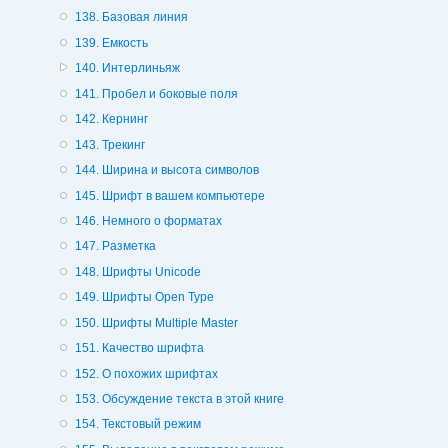
138. Базовая линия
139. Емкость
140. Интерлиньяж
141. Пробел и боковые поля
142. Кернинг
143. Трекинг
144. Ширина и высота символов
145. Шрифт в вашем компьютере
146. Немного о форматах
147. Разметка
148. Шрифты Unicode
149. Шрифты Ореn Туре
150. Шрифты Multiple Master
151. Качество шрифта
152. О похожих шрифтах
153. Обсуждение текста в этой книге
154. Текстовый режим