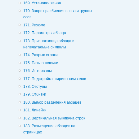
169. Установки языка
170. Запрет разбиения слова и группы
слов
171. Резюме
172. Параметры абзаца
173. Признак конца абзаца и
непечатаемые символы
174. Разрыв строки
175. Типы выключки
176. Интервалы
177. Подстройка ширины символов
178. Отступы
179. Отбивки
180. Выбор разделения абзацев
181. Линейки
182. Вертикальная выключка строк
183. Размещение абзацев на
страницах