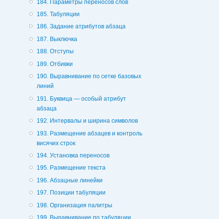
184. Параметры переносов слов
185. Табуляции
186. Задание атрибутов абзаца
187. Выключка
188. Отступы
189. Отбивки
190. Выравнивание по сетке базовых
линий
191. Буквица — особый атрибут
абзаца
192. Интервалы и ширина символов
193. Размещение абзацев и контроль
висячих строк
194. Установка переносов
195. Размещение текста
196. Абзацные линейки
197. Позиции табуляции
198. Организация палитры
199. Выравнивание по табуляции