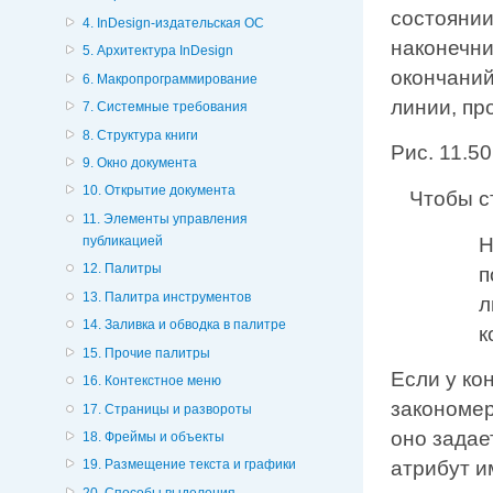
состоянии
4. InDesign-издательская ОС
наконечни
5. Архитектура InDesign
окончаний
6. Макропрограммирование
линии, пр
7. Системные требования
8. Структура книги
Рис. 11.5
9. Окно документа
10. Открытие документа
Чтобы с
11. Элементы управления
Н
публикацией
12. Палитры
п
13. Палитра инструментов
л
14. Заливка и обводка в палитре
к
15. Прочие палитры
Если у ко
16. Контекстное меню
закономер
17. Страницы и развороты
оно задае
18. Фреймы и объекты
атрибут и
19. Размещение текста и графики
20. Способы выделения