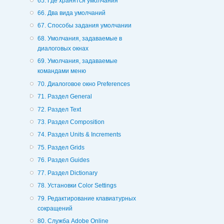
65. Где хранятся умолчания
66. Два вида умолчаний
67. Способы задания умолчании
68. Умолчания, задаваемые в
диалоговых окнах
69. Умолчания, задаваемые
командами меню
70. Диалоговое окно Preferences
71. Раздел General
72. Раздел Text
73. Раздел Composition
74. Раздел Units & Increments
75. Раздел Grids
76. Раздел Guides
77. Раздел Dictionary
78. Установки Color Settings
79. Редактирование клавиатурных
сокращений
80. Служба Adobe Online