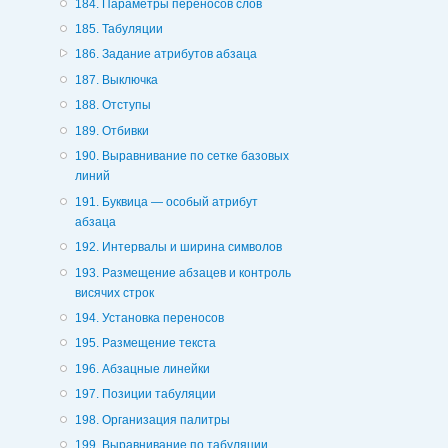
184. Параметры переносов слов
185. Табуляции
186. Задание атрибутов абзаца
187. Выключка
188. Отступы
189. Отбивки
190. Выравнивание по сетке базовых
линий
191. Буквица — особый атрибут
абзаца
192. Интервалы и ширина символов
193. Размещение абзацев и контроль
висячих строк
194. Установка переносов
195. Размещение текста
196. Абзацные линейки
197. Позиции табуляции
198. Организация палитры
199. Выравнивание по табуляции