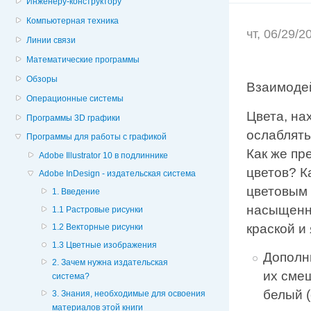
Инженеру-конструктору
Компьютерная техника
чт, 06/29/
Линии связи
Математические программы
Обзоры
Взаимоде
Операционные системы
Цвета, на
Программы 3D графики
ослаблять
Программы для работы с графикой
Как же пр
Adobe Illustrator 10 в подлиннике
цветов? К
Adobe InDesign - издательская система
цветовым т
1. Введение
насыщенно
1.1 Растровые рисунки
краской и
1.2 Векторные рисунки
1.3 Цветные изображения
Дополн
2. Зачем нужна издательская
их смеш
система?
белый (
3. Знания, необходимые для освоения
материалов этой книги