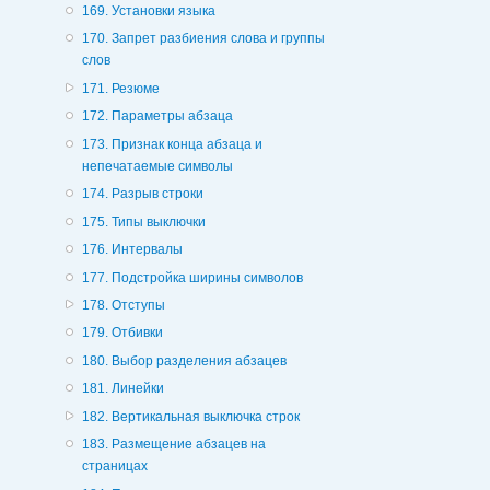
169. Установки языка
170. Запрет разбиения слова и группы
слов
171. Резюме
172. Параметры абзаца
173. Признак конца абзаца и
непечатаемые символы
174. Разрыв строки
175. Типы выключки
176. Интервалы
177. Подстройка ширины символов
178. Отступы
179. Отбивки
180. Выбор разделения абзацев
181. Линейки
182. Вертикальная выключка строк
183. Размещение абзацев на
страницах