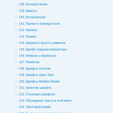
138. Базовая линия
139. Емкость
140. Интерлиньяж
141. Пробел и боковые поля
142. Кернинг
143. Трекинг
144. Ширина и высота символов
145. Шрифт в вашем компьютере
146. Немного о форматах
147. Разметка
148. Шрифты Unicode
149. Шрифты Ореn Туре
150. Шрифты Multiple Master
151. Качество шрифта
152. О похожих шрифтах
153. Обсуждение текста в этой книге
154. Текстовый режим