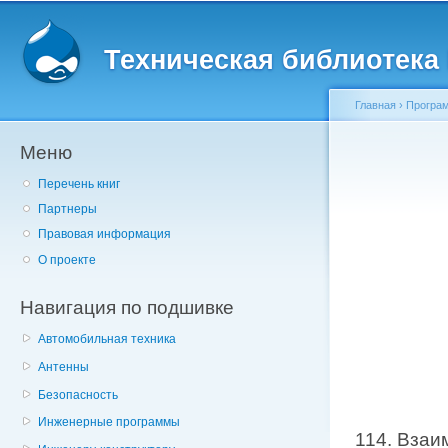
Главное меню
Пе
о
Техническая библиотека l
с
Главная
›
Програм
Меню
Вы здесь
Перечень книг
Партнеры
Правовая информация
О проекте
Навигация по подшивке
Автомобильная техника
Антенны
Безопасность
Инженерные программы
114. Взаи