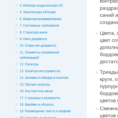
контрас
4. InDesign-издательская ОС
раздра
5. Архитектура InDesign
синий 
6. Макропрограммирование
создан
7. Системные требования
Цвета,
8. Структура книги
9. Окно документа
цвет с
10. Открытие документа
дополн
11. Элементы управления
бордовы
публикацией
достат
12. Палитры
13. Палитра инструментов
Триады.
14. Заливка и обводка в палитре
круге, 
15. Прочие палитры
пурпур
16. Контекстное меню
бордов
17. Страницы и развороты
цветов 
18. Фреймы и объекты
Смежны
19. Размещение текста и графики
цветов 
20. Способы выделения