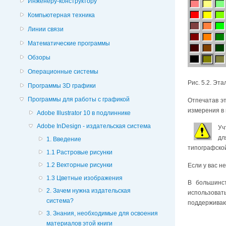
Инженеру-конструктору
Компьютерная техника
Линии связи
Математические программы
Обзоры
Операционные системы
Рис. 5.2. Эта
Программы 3D графики
Программы для работы с графикой
Отпечатав эт
измерения в 
Adobe Illustrator 10 в подлиннике
Adobe InDesign - издательская система
Уч
дл
1. Введение
типографской
1.1 Растровые рисунки
1.2 Векторные рисунки
Если у вас н
1.3 Цветные изображения
В большинс
2. Зачем нужна издательская
использоват
система?
поддерживаю
3. Знания, необходимые для освоения
материалов этой книги