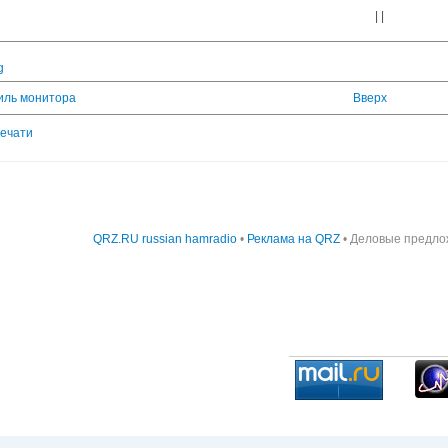
| |
g
иль монитора
Вверх
печати
QRZ.RU russian hamradio
•
Реклама на QRZ
• Деловые предло