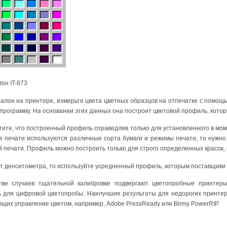
лон IT-873
алон на принтере, измерьте цвета цветных образцов на отпечатке с помощ
программу. На основании этих данных она построит цветовой профиль, кото
тите, что построенный профиль справедлив только для установленного в мом
я печати используются различные сорта бумаги и режимы печати, то нужно 
 печати. Профиль можно построить только для строго определенных красок,
ет денситометра, то используйте усредненный профиль, которым поставщики
тве случаев тщательной калибровке подвергают цветопробные принтер
ь для цифровой цветопробы. Наилучшие результаты для недорогих принтеро
щих управление цветом, например, Adobe PressReady или Birmy PowerRIP.