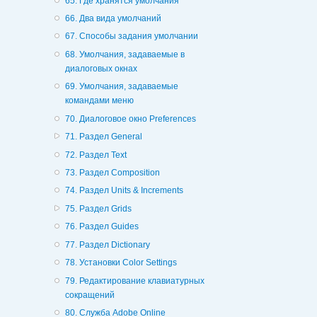
65. Где хранятся умолчания
66. Два вида умолчаний
67. Способы задания умолчании
68. Умолчания, задаваемые в
диалоговых окнах
69. Умолчания, задаваемые
командами меню
70. Диалоговое окно Preferences
71. Раздел General
72. Раздел Text
73. Раздел Composition
74. Раздел Units & Increments
75. Раздел Grids
76. Раздел Guides
77. Раздел Dictionary
78. Установки Color Settings
79. Редактирование клавиатурных
сокращений
80. Служба Adobe Online