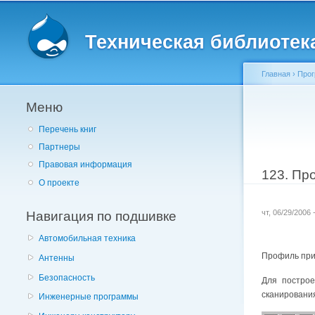
Главное меню
Техническая библиотека 
Главная
›
Прог
Меню
Вы здес
Перечень книг
Партнеры
Правовая информация
123. Пр
О проекте
Навигация по подшивке
чт, 06/29/2006
Автомобильная техника
Профиль пр
Антенны
Безопасность
Для построе
сканирования
Инженерные программы