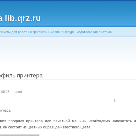
Перейти к
основному
lib.qrz.ru
содержанию
раммы для работы с графикой
›
Adobe InDesign - издательская система
ь
офиль принтера
 - 08:23 —
admin
| |
интера
ния профиля принтера или печатной машины необходимо напечатать на 
, он состоит из цветных образцов известного цвета.