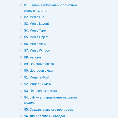
81. Задание умолчаний с помощью
меню и палитр
82. Меню File
83. Меню Layout
84. Меню Type
85. Меню Object
86. Меню View
87. Меню Window
88. Резюме
89. Описание цвета
90. Цветовой охват
91. Модель RGB
92. Модель CMYK
93. Плашечные цвета
94. Lab — аппаратно-независимая
модель
95. Создание цвета в программе
96. Типы заливок и обводок