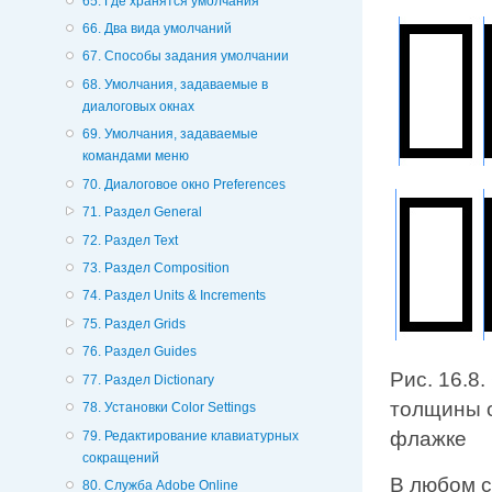
65. Где хранятся умолчания
66. Два вида умолчаний
67. Способы задания умолчании
68. Умолчания, задаваемые в
диалоговых окнах
69. Умолчания, задаваемые
командами меню
70. Диалоговое окно Preferences
71. Раздел General
72. Раздел Text
73. Раздел Composition
74. Раздел Units & Increments
75. Раздел Grids
76. Раздел Guides
Рис. 16.8
77. Раздел Dictionary
толщины о
78. Установки Color Settings
флажке
79. Редактирование клавиатурных
сокращений
В любом с
80. Служба Adobe Online