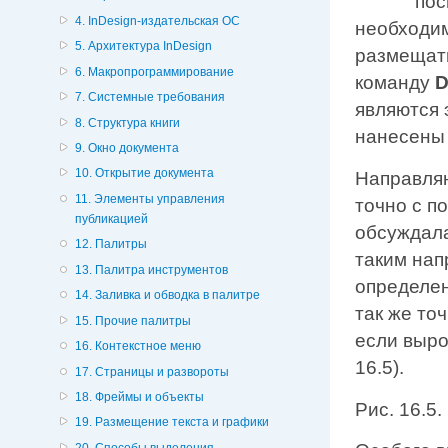
пос
4. InDesign-издательская ОС
необходим
5. Архитектура InDesign
размещать
6. Макропрограммирование
команду
D
7. Системные требования
являются
8. Структура книги
нанесены 
9. Окно документа
10. Открытие документа
Направля
11. Элементы управления
точно с 
публикацией
обсуждала
12. Палитры
таким нап
13. Палитра инструментов
определе
14. Заливка и обводка в палитре
так же то
15. Прочие палитры
если выро
16. Контекстное меню
16.5).
17. Страницы и развороты
18. Фреймы и объекты
Рис. 16.5
19. Размещение текста и графики
20. Способы выделения