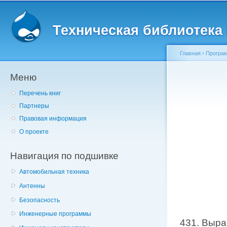
Главное меню
Пе
о
Техническая библиотека l
с
Главная
›
Програм
Меню
Вы здесь
Перечень книг
Партнеры
Правовая информация
О проекте
Навигация по подшивке
Автомобильная техника
Антенны
Безопасность
Инженерные программы
431. Выра