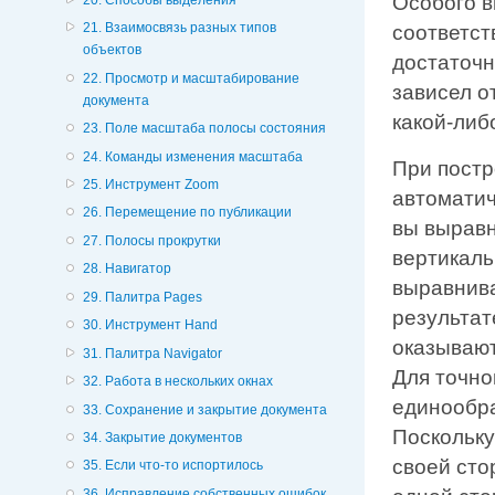
Особого в
21. Взаимосвязь разных типов
соответст
объектов
достаточн
22. Просмотр и масштабирование
зависел о
документа
какой-либ
23. Поле масштаба полосы состояния
24. Команды изменения масштаба
При постр
25. Инструмент Zoom
автоматич
26. Перемещение по публикации
вы выравн
27. Полосы прокрутки
вертикаль
28. Навигатор
выравнива
29. Палитра Pages
результат
30. Инструмент Hand
оказывают
31. Палитра Navigator
Для точно
32. Работа в нескольких окнах
единообра
33. Сохранение и закрытие документа
Поскольку
34. Закрытие документов
своей сто
35. Если что-то испортилось
36. Исправление собственных ошибок