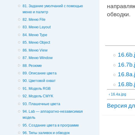
направляю
81. Задание умолчаний с помощью
меню и палитр
обводки.
82. Меню File
83. Меню Layout
84. Меню Type
85. Меню Object
86. Меню View
16.6b.
87. Меню Window
16.7b.
88. Резюме
89. Описание цвета
16.8a.
90. Цветовой охват
16.8b.
91. Модель RGB
‹ 16.4a.jpg
92. Модель CMYK
93. Плашечные цвета
Версия дл
94. Lab — аппаратно-независимая
модель
95. Создание цвета в программе
96. Типы заливок и обводок