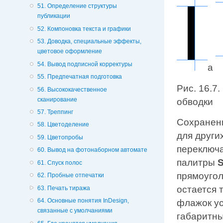
51. Определение структуры
публикации
52. Компоновка текста и графики
53. Доводка, специальные эффекты,
цветовое оформление
54. Вывод подписной корректуры
а
55. Предпечатная подготовка
Рис. 16.7
56. Высококачественное
сканирование
обводки
57. Треппинг
Сохранен
58. Цветоделение
для други
59. Цветопробы
переключ
60. Вывод на фотонаборном автомате
палитры
S
61. Спуск полос
прямоугол
62. Пробные отпечатки
остается 
63. Печать тиража
64. Основные понятия InDesign,
флажок ус
связанные с умолчаниями
габаритны