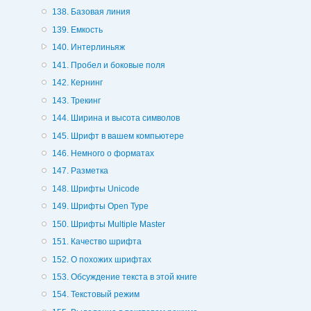
138. Базовая линия
139. Емкость
140. Интерлиньяж
141. Пробел и боковые поля
142. Кернинг
143. Трекинг
144. Ширина и высота символов
145. Шрифт в вашем компьютере
146. Немного о форматах
147. Разметка
148. Шрифты Unicode
149. Шрифты Ореn Туре
150. Шрифты Multiple Master
151. Качество шрифта
152. О похожих шрифтах
153. Обсуждение текста в этой книге
154. Текстовый режим