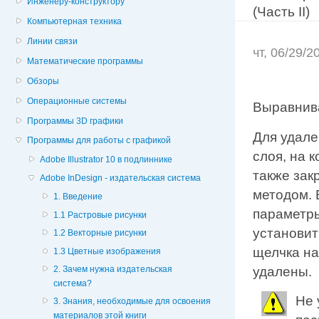
Инженеру-конструктору
(Часть II)
Компьютерная техника
Линии связи
чт, 06/29/
Математические программы
Обзоры
Операционные системы
Выравнива
Программы 3D графики
Для удале
Программы для работы с графикой
слоя, на 
Adobe Illustrator 10 в подлиннике
также зак
Adobe InDesign - издательская система
методом. 
1. Введение
параметры
1.1 Растровые рисунки
установи
1.2 Векторные рисунки
щелчка на
1.3 Цветные изображения
удалены.
2. Зачем нужна издательская
система?
Не 
3. Знания, необходимые для освоения
материалов этой книги