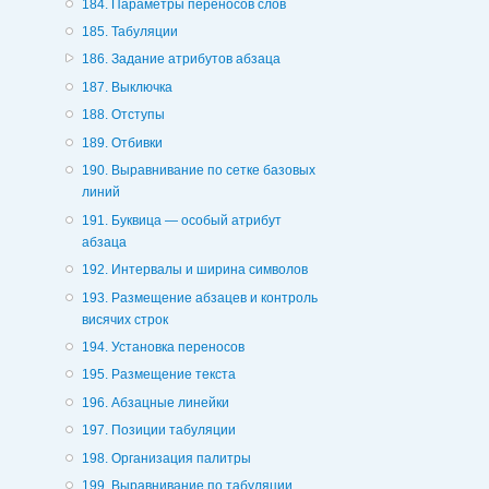
184. Параметры переносов слов
185. Табуляции
186. Задание атрибутов абзаца
187. Выключка
188. Отступы
189. Отбивки
190. Выравнивание по сетке базовых
линий
191. Буквица — особый атрибут
абзаца
192. Интервалы и ширина символов
193. Размещение абзацев и контроль
висячих строк
194. Установка переносов
195. Размещение текста
196. Абзацные линейки
197. Позиции табуляции
198. Организация палитры
199. Выравнивание по табуляции