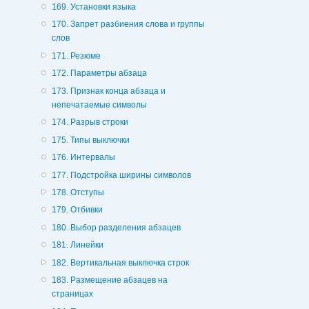
169. Установки языка
170. Запрет разбиения слова и группы
слов
171. Резюме
172. Параметры абзаца
173. Признак конца абзаца и
непечатаемые символы
174. Разрыв строки
175. Типы выключки
176. Интервалы
177. Подстройка ширины символов
178. Отступы
179. Отбивки
180. Выбор разделения абзацев
181. Линейки
182. Вертикальная выключка строк
183. Размещение абзацев на
страницах