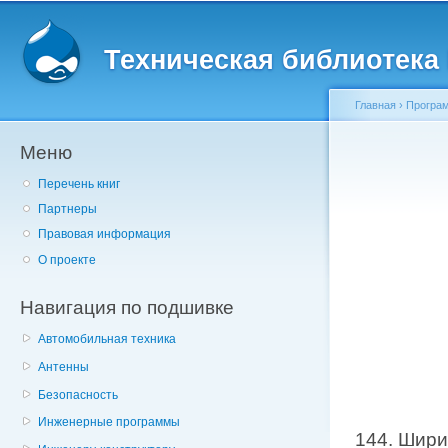
Главное меню
Пе
о
Техническая библиотека l
с
Главная
›
Програм
Меню
Вы здесь
Перечень книг
Партнеры
Правовая информация
О проекте
Навигация по подшивке
Автомобильная техника
Антенны
Безопасность
Инженерные программы
144. Шири