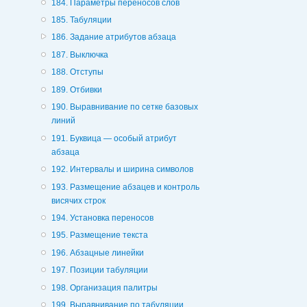
184. Параметры переносов слов
185. Табуляции
186. Задание атрибутов абзаца
187. Выключка
188. Отступы
189. Отбивки
190. Выравнивание по сетке базовых
линий
191. Буквица — особый атрибут
абзаца
192. Интервалы и ширина символов
193. Размещение абзацев и контроль
висячих строк
194. Установка переносов
195. Размещение текста
196. Абзацные линейки
197. Позиции табуляции
198. Организация палитры
199. Выравнивание по табуляции