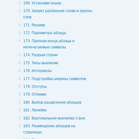
169. Установки языка
170. Запрет разбиения слова и группы
слов
171. Резюме
172. Параметры абзаца
173. Признак конца абзаца и
непечатаемые символы
174. Разрыв строки
175. Типы выключки
176. Интервалы
177. Подстройка ширины символов
178. Отступы
179. Отбивки
180. Выбор разделения абзацев
181. Линейки
182. Вертикальная выключка строк
183. Размещение абзацев на
страницах