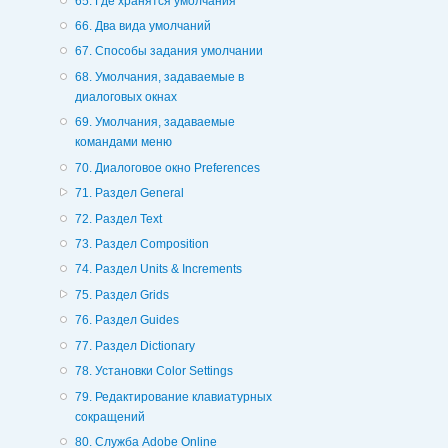
65. Где хранятся умолчания
66. Два вида умолчаний
67. Способы задания умолчании
68. Умолчания, задаваемые в
диалоговых окнах
69. Умолчания, задаваемые
командами меню
70. Диалоговое окно Preferences
71. Раздел General
72. Раздел Text
73. Раздел Composition
74. Раздел Units & Increments
75. Раздел Grids
76. Раздел Guides
77. Раздел Dictionary
78. Установки Color Settings
79. Редактирование клавиатурных
сокращений
80. Служба Adobe Online