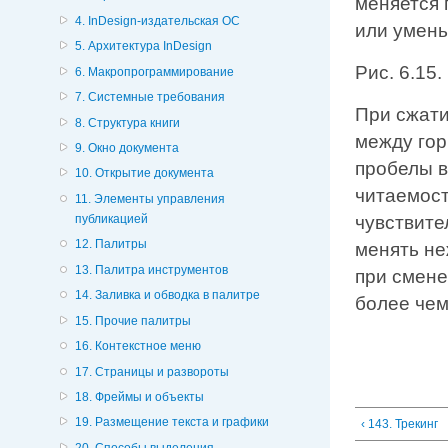
меняется 
4. InDesign-издательская ОС
или умень
5. Архитектура InDesign
Рис. 6.15
6. Макропрограммирование
7. Системные требования
При сжат
8. Структура книги
между го
9. Окно документа
пробелы в 
10. Открытие документа
читаемост
11. Элементы управления
чувствите
публикацией
12. Палитры
менять н
13. Палитра инструментов
при смене
14. Заливка и обводка в палитре
более че
15. Прочие палитры
16. Контекстное меню
17. Страницы и развороты
18. Фреймы и объекты
19. Размещение текста и графики
‹ 143. Трекинг
20. Способы выделения