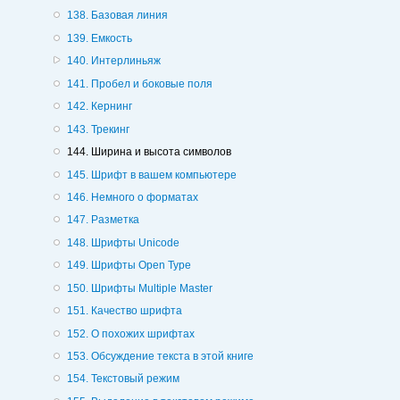
138. Базовая линия
139. Емкость
140. Интерлиньяж
141. Пробел и боковые поля
142. Кернинг
143. Трекинг
144. Ширина и высота символов
145. Шрифт в вашем компьютере
146. Немного о форматах
147. Разметка
148. Шрифты Unicode
149. Шрифты Ореn Туре
150. Шрифты Multiple Master
151. Качество шрифта
152. О похожих шрифтах
153. Обсуждение текста в этой книге
154. Текстовый режим