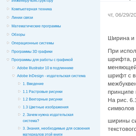
Инженеру-конструктору
Компьютерная техника
чт, 06/29/
Линии связи
Математические программы
Обзоры
Ширина и
Операционные системы
При испол
Программы 3D графики
шрифта, р
Программы для работы с графикой
меняющейс
Adobe Illustrator 10 в подлиннике
шрифт с 
Adobe InDesign - издательская система
межбуквен
1. Введение
принципе 
1.1 Растровые рисунки
На рис. 6
1.2 Векторные рисунки
1.3 Цветные изображения
символов
2. Зачем нужна издательская
ширины с
система?
текстовог
3. Знания, необходимые для освоения
материалов этой книги