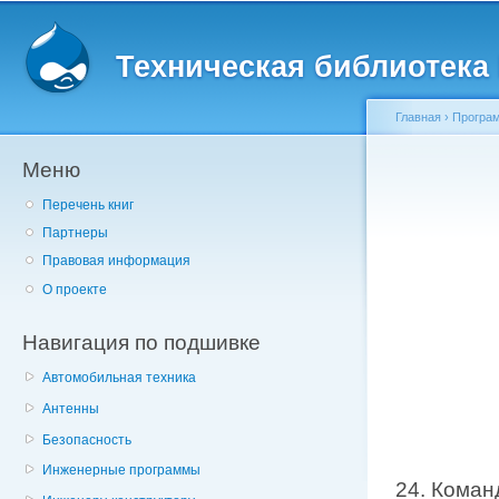
Главное меню
Пе
о
Техническая библиотека l
с
Главная
›
Програм
Меню
Вы здесь
Перечень книг
Партнеры
Правовая информация
О проекте
Навигация по подшивке
Автомобильная техника
Антенны
Безопасность
Инженерные программы
24. Кома