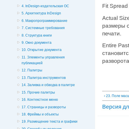
Fit Sprea
4. InDesign-издательская ОС
5. Архитектура InDesign
Actual Si
6. Макропрограммирование
размеры о
7. Системные требования
печати.
8. Структура книги
9. Окно документа
Entire Pa
10. Открытие документа
становитс
11. Элементы управления
разворота
публикацией
12. Палитры
13. Палитра инструментов
14. Заливка и обводка в палитре
15. Прочие палитры
‹ 23. Поле ма
16. Контекстное меню
Версия дл
17. Страницы и развороты
18. Фреймы и объекты
19. Размещение текста и графики
20. Способы выделения