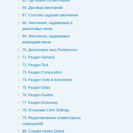
65. Где хранятся умолчания
66. Два вида умолчаний
67. Способы задания умолчании
68. Умолчания, задаваемые в
диалоговых окнах
69. Умолчания, задаваемые
командами меню
70. Диалоговое окно Preferences
71. Раздел General
72. Раздел Text
73. Раздел Composition
74. Раздел Units & Increments
75. Раздел Grids
76. Раздел Guides
77. Раздел Dictionary
78. Установки Color Settings
79. Редактирование клавиатурных
сокращений
80. Служба Adobe Online