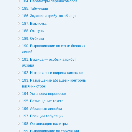
184. Параметры переносов слов
185. Табуляции
186. Задание атрибутов абзаца
187. Выключка
188. Отступы
189. Отбивки
190. Выравнивание по сетке базовых
линий
191. Буквица — особый атрибут
абзаца
192. Интервалы и ширина символов
193. Размещение абзацев и контроль
висячих строк
194. Установка переносов
195. Размещение текста
196. Абзацные линейки
197. Позиции табуляции
198. Организация палитры
199. Выравнивание по табуляции