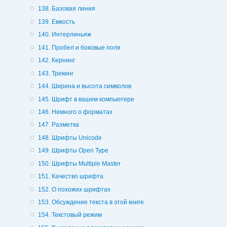
138. Базовая линия
139. Емкость
140. Интерлиньяж
141. Пробел и боковые поля
142. Кернинг
143. Трекинг
144. Ширина и высота символов
145. Шрифт в вашем компьютере
146. Немного о форматах
147. Разметка
148. Шрифты Unicode
149. Шрифты Ореn Туре
150. Шрифты Multiple Master
151. Качество шрифта
152. О похожих шрифтах
153. Обсуждение текста в этой книге
154. Текстовый режим