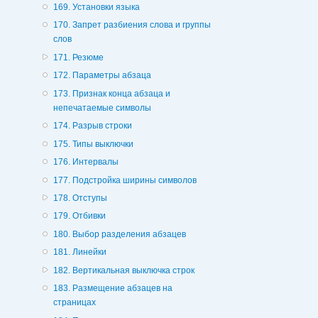
169. Установки языка
170. Запрет разбиения слова и группы
слов
171. Резюме
172. Параметры абзаца
173. Признак конца абзаца и
непечатаемые символы
174. Разрыв строки
175. Типы выключки
176. Интервалы
177. Подстройка ширины символов
178. Отступы
179. Отбивки
180. Выбор разделения абзацев
181. Линейки
182. Вертикальная выключка строк
183. Размещение абзацев на
страницах