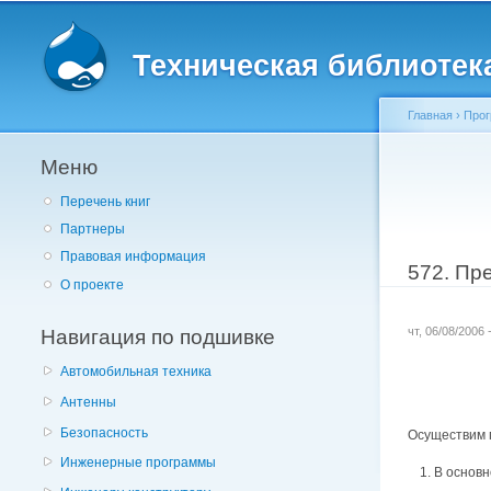
Главное меню
Техническая библиотека 
Главная
›
Прог
Меню
Вы здес
Перечень книг
Партнеры
Правовая информация
572. Пр
О проекте
Навигация по подшивке
чт, 06/08/2006
Автомобильная техника
Антенны
Безопасность
Осуществим 
Инженерные программы
В основн