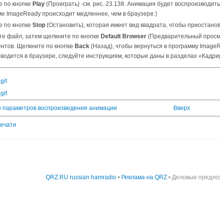
е по кнопке
Play
(Проиграть) -см. рис. 23.138. Анимация будет воспроизводи
е ImageReady происходит медленнее, чем в браузере.)
е по кнопке
Stop
(Остановить), которая имеет вид квадрата, чтобы приостанов
е файл, затем щелкните по кнопке
Default Browser
(Предварительный просм
нтов. Щелкните по кнопке
Back
(Назад), чтобы вернуться в программу ImageR
водится в браузере, следуйте инструкциям, которые даны в разделах «Кад
gif
gif
ор параметров воспроизведения анимации
Вверх
печати
QRZ.RU russian hamradio
•
Реклама на QRZ
• Деловые предло