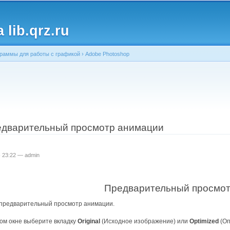
Перейти к
основному
lib.qrz.ru
содержанию
раммы для работы с графикой
›
Adobe Photoshop
ь
едварительный просмотр анимации
 - 23:22 —
admin
Предварительный просмо
предварительный просмотр анимации.
ом окне выберите вкладку
Original
(Исходное изображение) или
Optimized
(О