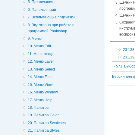
5. Примечания
Щелкнит
программ
6. Панель опций
Щелкнит
7. Всплывающие подсказки
Сохранит
8. Вид экрана при работе с
инструме
программой Photoshop
воспроиз
9. Меню
10. Меню Edit
23.138.
11. Меню Image
23.139.
12. Меню Layer
‹ 571. Выб
13. Меню Select
Версия для 
14. Меню Filter
15. Меню View
16. Меню Window
17. Меню Help
18. Палитры
19. Палитра Color
20. Палитра Swatches
21. Палитра Styles