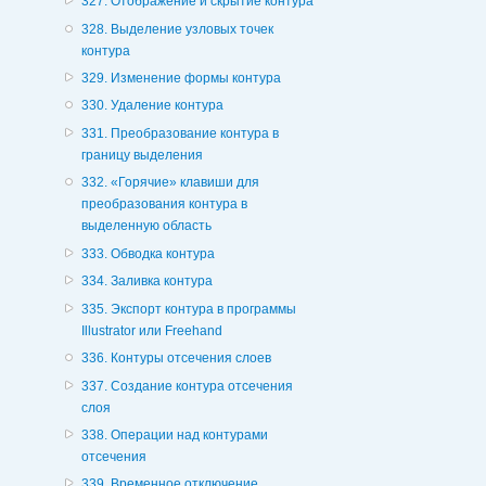
327. Отображение и скрытие контура
328. Выделение узловых точек
контура
329. Изменение формы контура
330. Удаление контура
331. Преобразование контура в
границу выделения
332. «Горячие» клавиши для
преобразования контура в
выделенную область
333. Обводка контура
334. Заливка контура
335. Экспорт контура в программы
Illustrator или Freehand
336. Контуры отсечения слоев
337. Создание контура отсечения
слоя
338. Операции над контурами
отсечения
339. Временное отключение