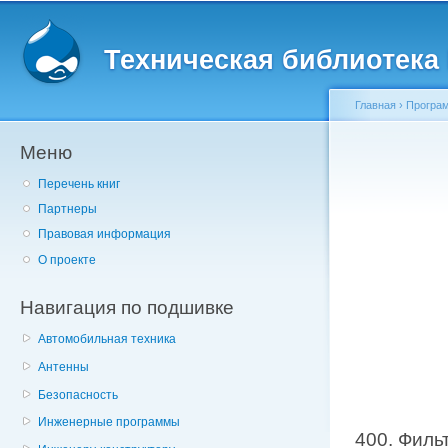
Главное меню
Пе
о
Техническая библиотека l
с
Главная
›
Програм
Меню
Вы здесь
Перечень книг
Партнеры
Правовая информация
О проекте
Навигация по подшивке
Автомобильная техника
Антенны
Безопасность
Инженерные программы
400. Филь