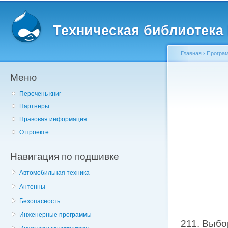
Главное меню
Пе
о
Техническая библиотека l
с
Главная
›
Програм
Меню
Вы здесь
Перечень книг
Партнеры
Правовая информация
О проекте
Навигация по подшивке
Автомобильная техника
Антенны
Безопасность
Инженерные программы
211. Выбо