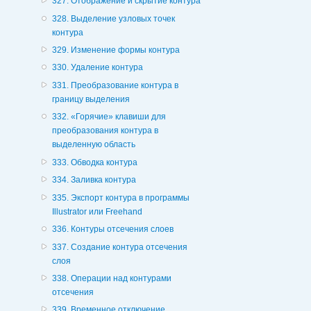
327. Отображение и скрытие контура
328. Выделение узловых точек
контура
329. Изменение формы контура
330. Удаление контура
331. Преобразование контура в
границу выделения
332. «Горячие» клавиши для
преобразования контура в
выделенную область
333. Обводка контура
334. Заливка контура
335. Экспорт контура в программы
Illustrator или Freehand
336. Контуры отсечения слоев
337. Создание контура отсечения
слоя
338. Операции над контурами
отсечения
339. Временное отключение