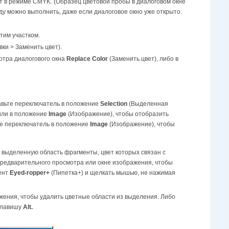
т в режиме CMYK. (Образец цветовой пробы в диалоговом окне
ду можно выполнить, даже если диалоговое окно уже открыто.
тим участком.
ки > Заменить цвет).
мотра диалогового окна
Replace Color
(Заменить цвет), либо в
авьте переключатель в положение
Selection
(Выделенная
 или в положение
Image
(Изображение), чтобы отобразить
те переключатель в положение
Image
(Изображение), чтобы
в выделенную область фрагменты, цвет которых связан с
предварительного просмотра или окне изображения, чтобы
мент
Eyed-ropper+
(Пипетка+) и щелкать мышью, не нажимая
жения, чтобы удалить цветные области из выделения. Либо
 клавишу
Alt.