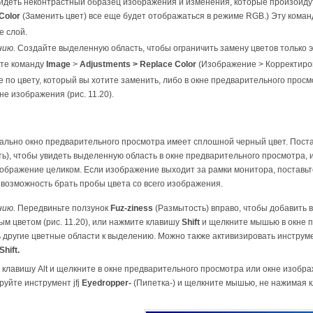
идеть неконтрастный образец изображения и изменения, которые произойду
 Color
(Заменить цвет) все еще будет отображаться в режиме RGB.) Эту коман
е слой.
нию.
Создайте выделенную область, чтобы ограничить замену цветов только э
те команду
Image
>
Adjustments > Replace Color
(Изображение > Корректиров
 по цвету, который вы хотите заменить, либо в окне предварительного прос
не изображения (рис. 11.20).
ально окно предварительного просмотра имеет сплошной черный цвет. Пост
ть), чтобы увидеть выделенную область в окне предварительного просмотра,
зображение целиком. Если изображение выходит за рамки монитора, поставь
 возможность брать пробы цвета со всего изображения.
нию.
Передвиньте ползунок
Fuz-ziness
(Размытость) вправо, чтобы добавить 
м цветом (рис. 11.20), или нажмите клавишу
Shift
и щелкните мышью в окне 
 другие цветные области к выделению. Можно также активизировать инстру
Shift.
клавишу Alt и щелкните в окне предварительного просмотра или окне изобра
руйте инструмент jfj
Eyedropper-
(Пипетка-) и щелкните мышью, не нажимая