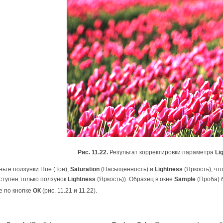
Рис. 11.22.
Результат корректировки параметра
Li
ьте ползунки Hue (Тон),
Saturation
(Насыщенность) и
Lightness
(Яркость), ч
ступен только ползунок
Lightness
(Яркость)). Образец в окне
Sample
(Проба) 
е по кнопке
ОК
(рис. 11.21 и 11.22).