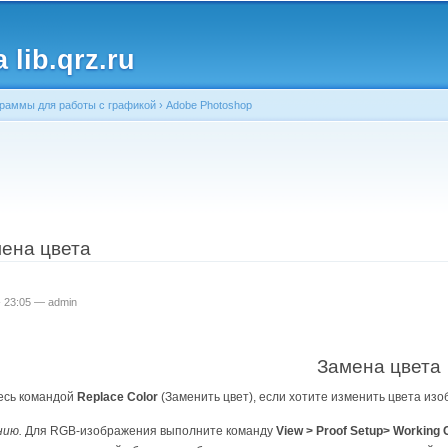
Перейти к
основному
lib.qrz.ru
содержанию
раммы для работы с графикой
›
Adobe Photoshop
ь
мена цвета
 - 23:05 —
admin
Замена цвета
есь командой
Replace Color
(Заменить цвет), если хотите изменить цвета из
нию.
Для RGB-изображения выполните команду
View > Proof Setup> Workin