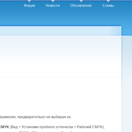
Форум
Новости
Объявления
Схемы
ображения, предварительно не выбирая их.
g CMYK
(Вид > Установки пробного отпечатка > Рабочий CMYK),