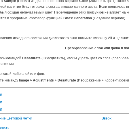
та
Sample
(Проба) из диалогового окна
Replace Color
(Заменить цвет) также 
этой палитре будут отражать составляющие данного цвета. Если появилось 
 был создан непечатаемый цвет. Перемещение этих ползунков не влияет на 
ется в программе Photoshop функцией
Black Generation
(Создание черного).
вления исходного состояния диалогового окна нажмите клавишу Alt и щелкни
Преобразование слоя или фона в по
есь командой
Desaturate
(Обесцветить), чтобы убрать цвет со слоя (преобраз
ражения.
 какой-либо слой или фон.
те команду
Image
>
Adjustments
>
Desaturate
(Изображение > Корректировки
if
if
if
ение цветовой метки
Вверх
печати