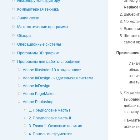
Инженеру-конструктору
чтобы ув
Replace
Компьютерная техника
Выберит
Линии связи
По жела
Математические программы
Выполни
Обзоры
Щелкните
самом ок
Операционные системы
Примечание
Программы 3D графики
Программы для работы с графикой
Изнач
облас
Adobe Illustrator 10 в подлиннике
все и
Adobe InDesign - издательская система
иметь
Adobe InDesign
По жела
Adobe PageMaker
выбранны
Adobe Photoshop
добавить
1. Предисловие Часть I
клавишу
2. Предисловие Часть II
Нажмите 
3. Глава 1. Основные понятия
активизи
4. Панель инструментов