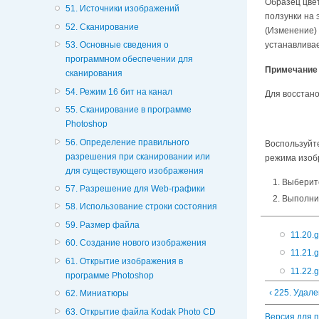
Образец цве
51. Источники изображений
ползунки на 
52. Сканирование
(Изменение)
53. Основные сведения о
устанавлива
программном обеспечении для
Примечание
сканирования
54. Режим 16 бит на канал
Для восстано
55. Сканирование в программе
Photoshop
56. Определение правильного
Воспользуйт
разрешения при сканировании или
режима изоб
для существующего изображения
Выберите
57. Разрешение для Web-графики
Выполни
58. Использование строки состояния
59. Размер файла
11.20.g
60. Создание нового изображения
11.21.g
61. Открытие изображения в
11.22.g
программе Photoshop
‹ 225. Удал
62. Миниатюры
63. Открытие файла Kodak Photo CD
Версия для 