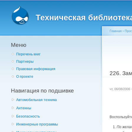
Главное меню
Техническая библиотека 
Главная
›
Прог
Меню
Вы здес
Перечень книг
Партнеры
Правовая информация
226. За
О проекте
Навигация по подшивке
чт, 06/08/2006
Автомобильная техника
Антенны
Безопасность
Воспользуйт
Инженерные программы
По жела