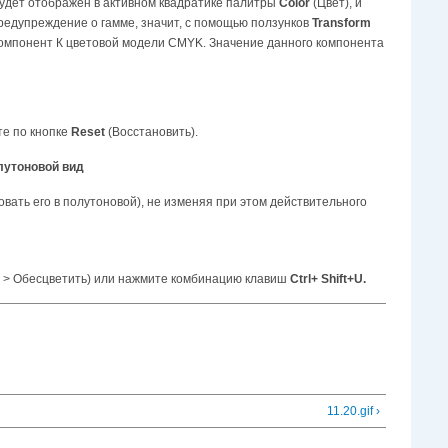
будет отображен в активном квадратике палитры
Color
(Цвет), и
предупреждение о гамме, значит, с помощью ползунков
Transform
компонент К цветовой модели CMYK. Значение данного компонента
те по кнопке
Reset
(Восстановить).
лутоновой вид
овать его в полутоновой), не изменяя при этом действительного
 > Обесцветить) или нажмите комбинацию клавиш
Ctrl+ Shift+U.
11.20.gif ›