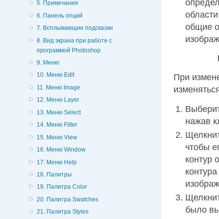
определ
5. Примечания
области
6. Панель опций
общие о
7. Всплывающие подсказки
изображе
8. Вид экрана при работе с
программой Photoshop
9. Меню
10. Меню Edit
При измен
11. Меню Image
изменятьс
12. Меню Layer
Выбери
13. Меню Select
нажав 
14. Меню Filter
Щелкнит
15. Меню View
чтобы е
16. Меню Window
контур 
17. Меню Help
контура
18. Палитры
изображ
19. Палитра Color
Щелкнит
20. Палитра Swatches
было вы
21. Палитра Styles