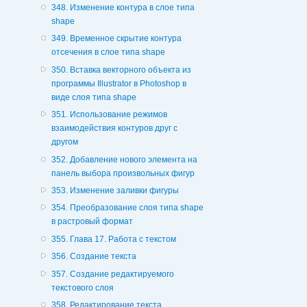
348. Изменение контура в слое типа
shape
349. Временное скрытие контура
отсечения в слое типа shape
350. Вставка векторного объекта из
программы Illustrator в Photoshop в
виде слоя типа shape
351. Использование режимов
взаимодействия контуров друг с
другом
352. Добавление нового элемента на
панель выбора произвольных фигур
353. Изменение заливки фигуры
354. Преобразование слоя типа shape
в растровый формат
355. Глава 17. Работа с текстом
356. Создание текста
357. Создание редактируемого
текстового слоя
358. Редактирование текста