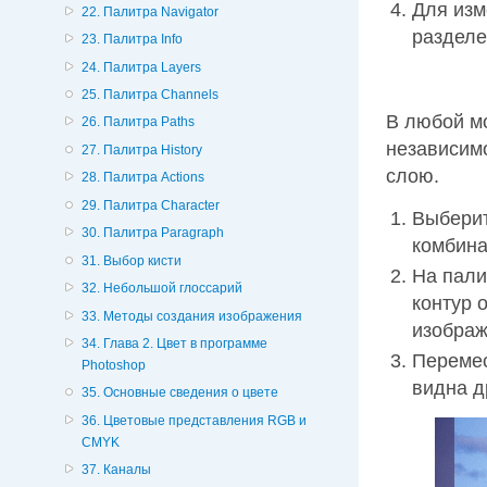
Для изм
22. Палитра Navigator
разделе
23. Палитра Info
24. Палитра Layers
25. Палитра Channels
В любой м
26. Палитра Paths
независимо
27. Палитра History
слою.
28. Палитра Actions
29. Палитра Character
Выбери
30. Палитра Paragraph
комбин
31. Выбор кисти
На пал
32. Небольшой глоссарий
контур 
33. Методы создания изображения
изображ
34. Глава 2. Цвет в программе
Перемес
Photoshop
видна д
35. Основные сведения о цвете
36. Цветовые представления RGB и
CMYK
37. Каналы