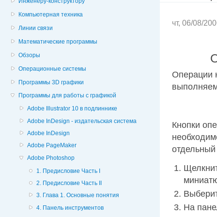
Инженеру-конструктору
Компьютерная техника
чт, 06/08/20
Линии связи
Математические программы
Обзоры
О
Операционные системы
Операции н
Программы 3D графики
выполняем
Программы для работы с графикой
Adobe Illustrator 10 в подлиннике
Adobe InDesign - издательская система
Кнопки опе
Adobe InDesign
необходимо
Adobe PageMaker
отдельный 
Adobe Photoshop
Щелкнит
1. Предисловие Часть I
миниатю
2. Предисловие Часть II
Выбери
3. Глава 1. Основные понятия
На пане
4. Панель инструментов