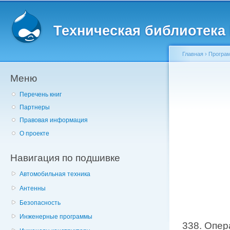
Главное меню
Пе
о
Техническая библиотека l
с
Главная
›
Програм
Меню
Вы здесь
Перечень книг
Партнеры
Правовая информация
О проекте
Навигация по подшивке
Автомобильная техника
Антенны
Безопасность
Инженерные программы
338. Опер