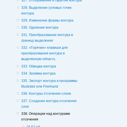
327. Отображение и скрытие контура
328. Выделение узловых точек
контура
329. Изменение формы контура
330. Удаление контура
331. Преобразование контура в
границу выделения
332. «Горячие» клавиши для
преобразования контура в
выделенную область
333. Обводка контура
334. Заливка контура
335. Экспорт контура в программы
Illustrator или Freehand
336. Контуры отсечения слоев
337. Создание контура отсечения
слоя
338. Операции над контурами
отсечения
16.52.gif