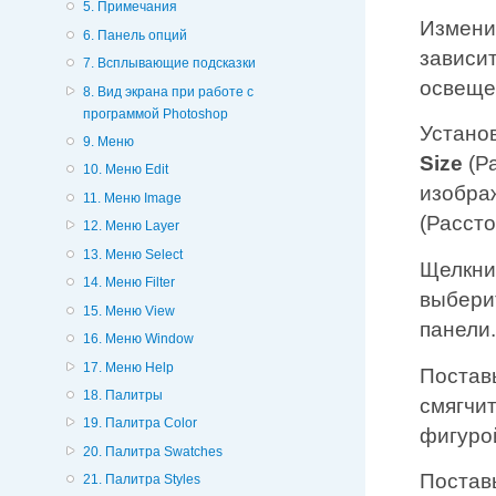
5. Примечания
Измени
6. Панель опций
зависи
7. Всплывающие подсказки
освеще
8. Вид экрана при работе с
программой Photoshop
Устано
9. Меню
Size
(Р
10. Меню Edit
изобра
11. Меню Image
(Рассто
12. Меню Layer
13. Меню Select
Щелкни
14. Меню Filter
выбери
15. Меню View
панели
16. Меню Window
17. Меню Help
Постав
18. Палитры
смягчи
19. Палитра Color
фигуро
20. Палитра Swatches
Постав
21. Палитра Styles