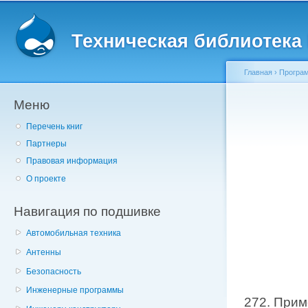
Главное меню
Пе
о
Техническая библиотека l
с
Главная
›
Програм
Меню
Вы здесь
Перечень книг
Партнеры
Правовая информация
О проекте
Навигация по подшивке
Автомобильная техника
Антенны
Безопасность
Инженерные программы
272. Прим