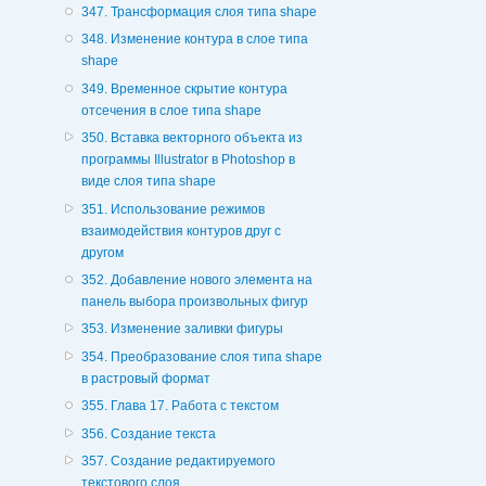
347. Трансформация слоя типа shape
348. Изменение контура в слое типа
shape
349. Временное скрытие контура
отсечения в слое типа shape
350. Вставка векторного объекта из
программы Illustrator в Photoshop в
виде слоя типа shape
351. Использование режимов
взаимодействия контуров друг с
другом
352. Добавление нового элемента на
панель выбора произвольных фигур
353. Изменение заливки фигуры
354. Преобразование слоя типа shape
в растровый формат
355. Глава 17. Работа с текстом
356. Создание текста
357. Создание редактируемого
текстового слоя