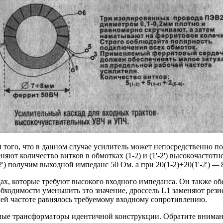
ем того, что в данном случае усилитель может непосредственно п
яют количество витков в обмотках (1-2) и (1'-2') высокочастотн
2') получим выходной импеданс 50 Ом. а при 20(1-2)+20(1'-2')
—
8
кадах, которые требуют высокого входного импеданса. Он также
бходимости уменьшить это значение, дроссель L1 заменяют рез
чей частоте равнялось требуемому входному сопротивлению.
ые трансформаторы идентичной конструкции. Обратите внимани