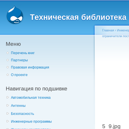
Главное меню
Пе
о
Техническая библиотека l
с
Главная
›
Инженер
ограничители пос
Меню
Вы здесь
Перечень книг
Партнеры
Правовая информация
О проекте
Навигация по подшивке
Автомобильная техника
Антенны
Безопасность
Инженерные программы
5_9.jpg