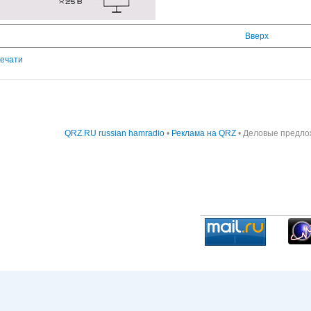
Вверх
печати
QRZ.RU russian hamradio
•
Реклама на QRZ
• Деловые предло