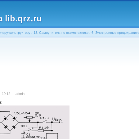
Перейти к
основному
lib.qrz.ru
содержанию
неру-конструктору
›
13. Самоучитель по схемотехнике
›
6. Электронные предохраните
ь
 - 19:12 —
admin
е: