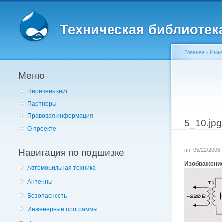
Главное меню
Техническая библиотека 
Главная
›
Инже
Меню
Вы здес
Перечень книг
Партнеры
Правовая информация
5_10.jpg
О проекте
Навигация по подшивке
пн, 05/22/2006
Изображени
Автомобильная техника
Антенны
Безопасность
Инженерные программы