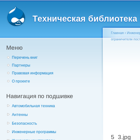
Главное меню
Пе
о
Техническая библиотека l
с
Главная
›
Инженер
ограничители пос
Меню
Вы здесь
Перечень книг
Партнеры
Правовая информация
О проекте
Навигация по подшивке
Автомобильная техника
Антенны
Безопасность
Инженерные программы
5_3.jpg