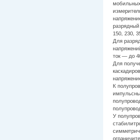
мобильных
измерител
напряжени
разрядный 
150, 230, 3
Для разря
напряжений
ток — до 4
Для получ
каскадиро
напряжени
К полупро
импульсны
полупрово
полупровод
У полупро
стабилитро
симметрич
ограничите