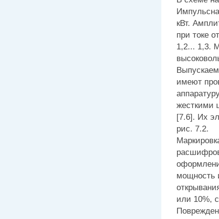
Импульсна
кВт. Ампл
при токе 
1,2... 1,3
высоковоль
Выпускаем
имеют про
аппаратуру
жесткими 
[7.6]. Их 
рис. 7.2.
Маркировка
расшифровы
оформлени
мощность 
открывания
или 10%, с
Поврежден