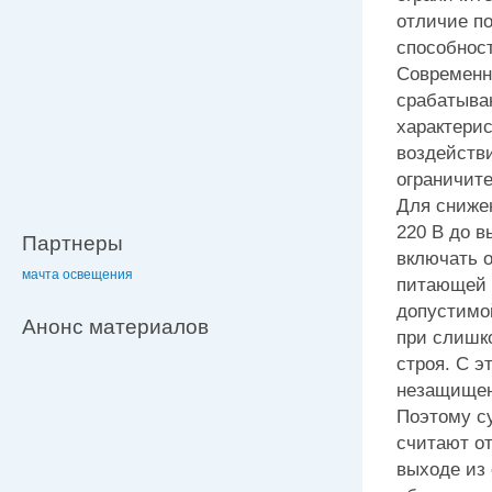
отличие п
способнос
Современн
срабатыван
характери
воздейств
ограничите
Для сниже
220 В до 
Партнеры
включать о
мачта освещения
питающей 
допустимой
Анонс материалов
при слишк
строя. С э
незащищен
Поэтому с
считают о
выходе из