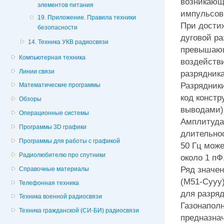
возникающ
элементов питания
импульсов 
19. Приложение. Правила техники
При достиж
безопасности
дуговой ра
14. Техника УКВ радиосвязи
превышающ
Компьютерная техника
воздейств
Линии связи
разрядника
Разрядники
Математические программы
код констр
Обзоры
выводами);
Операционные системы
Амплитуда 
Программы 3D графики
длительнос
Программы для работы с графикой
50 Гц може
Радиолюбителю про спутники
около 1 пФ
Ряд значе
Справочные материалы
(М51-Сууу)
Телефонная техника
для разряд
Техника военной радиосвязи
Газонапол
Техника гражданской (СИ-БИ) радиосвязи
предназна