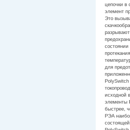
цепочки в
элемент п
Это вызыв
скачкообр
разрывают
предохрани
состоянии 
протекания
температу
для предо
приложенн
PolySwitch
токопрово
исходной 
элементы 
быстрее, 
РЭА наибо
состоящей
PolySwitch