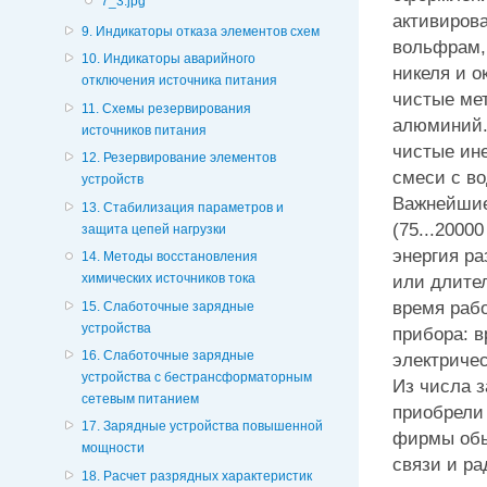
7_3.jpg
активиров
9. Индикаторы отказа элементов схем
вольфрам,
10. Индикаторы аварийного
никеля и 
отключения источника питания
чистые ме
11. Схемы резервирования
алюминий.
источников питания
чистые ине
12. Резервирование элементов
смеси с во
устройств
Важнейшие
13. Стабилизация параметров и
(75...2000
защита цепей нагрузки
энергия ра
14. Методы восстановления
или длител
химических источников тока
время раб
15. Слаботочные зарядные
устройства
прибора: 
16. Слаботочные зарядные
электричес
устройства с бестрансформаторным
Из числа 
сетевым питанием
приобрели
17. Зарядные устройства повышенной
фирмы обы
мощности
связи и ра
18. Расчет разрядных характеристик