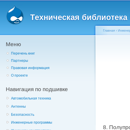
Главное меню
Пе
о
Техническая библиотека l
с
Главная
›
Инженер
Меню
Вы здесь
Перечень книг
Партнеры
Правовая информация
О проекте
Навигация по подшивке
Автомобильная техника
Антенны
Безопасность
Инженерные программы
8. Полуп