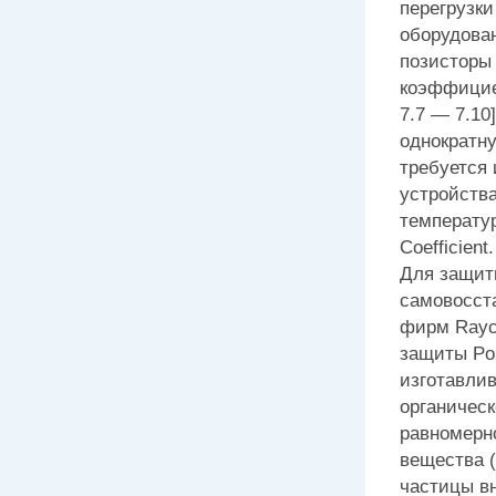
перегрузки
оборудова
позисторы
коэффициен
7.7 — 7.10
однократн
требуется 
устройств
температу
Coefficient.
Для защиты
самовосста
фирм Raych
защиты Pol
изготавли
органичес
равномерн
вещества 
частицы в