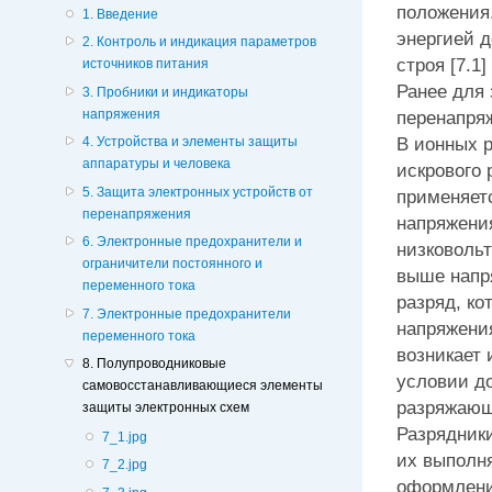
положения
1. Введение
энергией 
2. Контроль и индикация параметров
строя [7.1]
источников питания
Ранее для 
3. Пробники и индикаторы
перенапря
напряжения
В ионных р
4. Устройства и элементы защиты
аппаратуры и человека
искрового 
5. Защита электронных устройств от
применяет
перенапряжения
напряжени
6. Электронные предохранители и
низковольт
ограничители постоянного и
выше напр
переменного тока
разряд, к
7. Электронные предохранители
напряжения
переменного тока
возникает 
8. Полупроводниковые
условии д
самовосстанавливающиеся элементы
разряжающе
защиты электронных схем
Разрядник
7_1.jpg
их выполн
7_2.jpg
оформлени