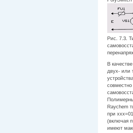
Рис. 7.3.
самовосст
перенапря
В качеств
двух- или
устройства
совместно
самовосста
Полимерны
Raychem т
при ххх=010
(включая 
имеют мак