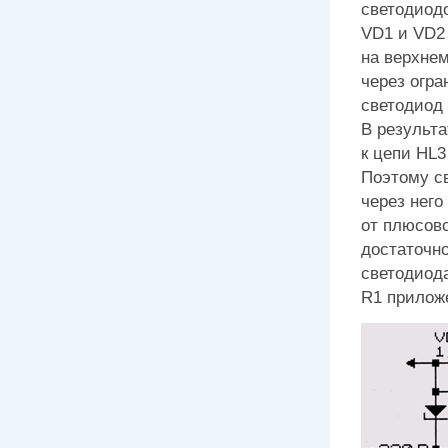
светодиод
VD1 и VD2
на верхнем
через огра
светодиод 
В результ
к цепи HL3
Поэтому св
через него
от плюсово
достаточно
светодиода
R1 приложе