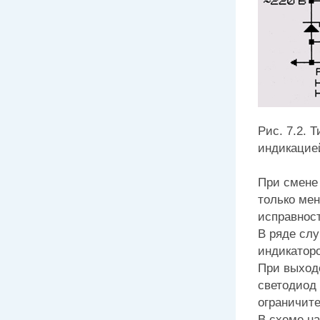
Рис. 7.2. 
индикацие
При смене 
только мен
исправност
В ряде сл
индикатор
При выходе
светодиод 
ограничит
В схеме на