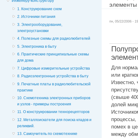
Инженеру-конструктору
элементы
1. Конструирование схем
2. Источники питания
пн, 05/22/2006 - 
3. Электрооборудование,
электроустановки
4. Полезные схемы для радиолюбителей
5. Электроника в быту
Полупр
6. Практические принципиальные схемы
элемен
для дома
Для норма
7. Цифровые измерительные устройства
или кратк
8. Радиоэлектронные устройства в быту
Известно, 
9. Печатные платы в радиолюбительской
присутств
практике
(свыше 40
10. Схемотехника электронных приборов
долей микр
и узлов - примеры построения
Источнико
11. О конструировании технорецепторов
процессы,
12. Металлоискатели для поиска кладов и
помех в це
реликвий.
между обм
13. Самоучитель по схемотехнике