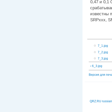
0,47 и 0,1
срабатывани
известны 
SRPxxx, S
7_1.jpg
7_2.jpg
7_3.jpg
‹ 6_3.jpg
Версия для печ
QRZ.RU russian