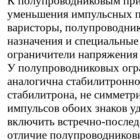
К полупроводниковым при
уменьшения импульсных п
варисторы, полупроводни
назначения и специальны
ограничители напряжения [
У полупроводниковых ог
аналогична стабилитронно
стабилитрона, не симметр
импульсов обоих знаков у
включить встречно-последо
отличие полупроводников