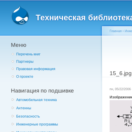
Главное меню
Техническая библиотека 
Главная
›
Инже
Меню
Вы здес
Перечень книг
Партнеры
Правовая информация
15_6.jpg
О проекте
Навигация по подшивке
пн, 05/22/2006
Изображени
Автомобильная техника
Антенны
Безопасность
Инженерные программы