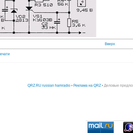
Вверх
печати
QRZ.RU russian hamradio
•
Реклама на QRZ
• Деловые предло