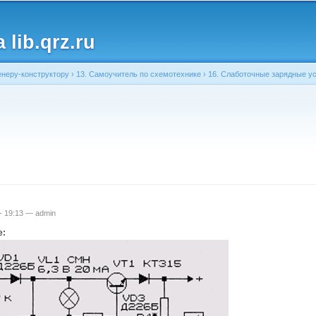
Перейти к
основному
lib.qrz.ru
содержанию
неру-конструктору
›
13. Самоучитель по схемотехнике
›
16. Слаботочные зарядные у
ь
 - 19:13 —
admin
е: