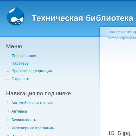
Главное меню
Пе
о
Техническая библиотека l
с
Главная
›
Инженер
бестрансформато
Меню
Вы здесь
Перечень книг
Партнеры
Правовая информация
О проекте
Навигация по подшивке
Автомобильная техника
Антенны
Безопасность
Инженерные программы
15_5.jpg