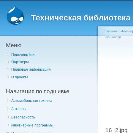
Главное меню
Пе
о
Техническая библиотека l
с
Главная
›
Инженер
мощности
Меню
Вы здесь
Перечень книг
Партнеры
Правовая информация
О проекте
Навигация по подшивке
Автомобильная техника
Антенны
Безопасность
Инженерные программы
16_2.jpg