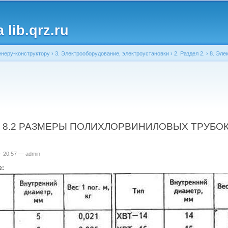
Перейти к
основному
lib.qrz.ru
содержанию
неру-конструктору
›
3. Электрооборудование, электроустановки
›
2. Раздел 2.
›
8. Эле
ь
а 8.2 РАЗМЕРЫ ПОЛИХЛОРВИНИЛОВЫХ ТРУБО
 - 20:57 —
admin
е: