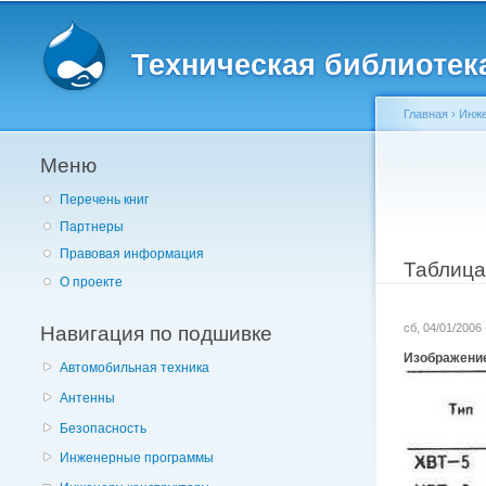
Главное меню
Техническая библиотека 
Главная
›
Инже
Меню
Вы здес
Перечень книг
Партнеры
Правовая информация
Таблиц
О проекте
Навигация по подшивке
сб, 04/01/2006
Изображени
Автомобильная техника
Антенны
Безопасность
Инженерные программы