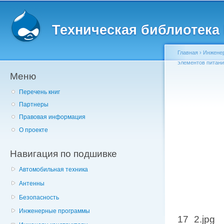
Главное меню
Пе
о
Техническая библиотека l
с
Главная
›
Инженер
элементов питан
Меню
Вы здесь
Перечень книг
Партнеры
Правовая информация
О проекте
Навигация по подшивке
Автомобильная техника
Антенны
Безопасность
Инженерные программы
17_2.jpg