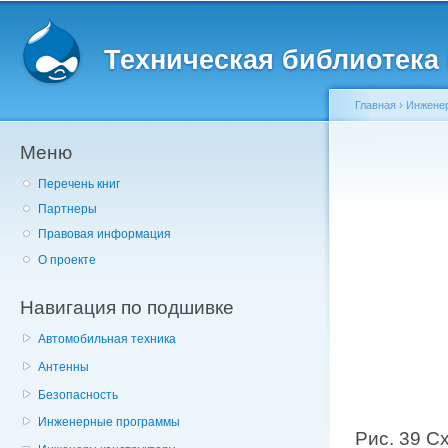
Главное меню
Пе
о
Техническая библиотека l
с
Главная
›
Инженер
Меню
Вы здесь
Перечень книг
Партнеры
Правовая информация
О проекте
Навигация по подшивке
Автомобильная техника
Антенны
Безопасность
Инженерные программы
Рис. 39 С