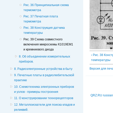
Рис. 36 Принципиальная схема
термометра
Рис. 37 Печатная плата
термометра
Рис. 38 Конструкция датчика
температуры
Рис. 39 Схема совместного
включения микросхемы К1019ЕМ1
и кремниевого диода
‹ Рис. 38 Конс
8. Об объединении измерительных
температуры
приборов.
Версия для печ
8. Радиоэлектронные устройства в быту
9. Печатные платы в радиолюбительской
практике
10. Схемотехника электронных приборов
и узлов - примеры построения
QRZ.RU russian
11. О конструировании технорецепторов
12. Металлоискатели для поиска кладов и
реликвий.