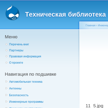
Главное меню
Пе
о
Техническая библиотека l
с
Главная
›
Инженер
Меню
Вы здесь
Перечень книг
Партнеры
Правовая информация
О проекте
Навигация по подшивке
Автомобильная техника
Антенны
Безопасность
Инженерные программы
11_5.jpg