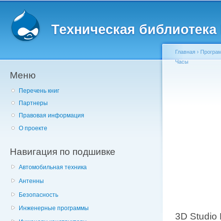
Главное меню
Пе
о
Техническая библиотека l
с
Главная
›
Програ
Часы
Меню
Вы здесь
Перечень книг
Партнеры
Правовая информация
О проекте
Навигация по подшивке
Автомобильная техника
Антенны
Безопасность
Инженерные программы
3D Studio