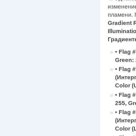
изменение
пламени. 
Gradient
Illuminat
Градиент
•
Flag #
Green: 
•
Flag #
(Интер
Color (
•
Flag #
255, Gr
•
Flag #
(Интер
Color (