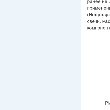
ранее не 
применени
(Непрозр
свечи. Ра
компонен
Р