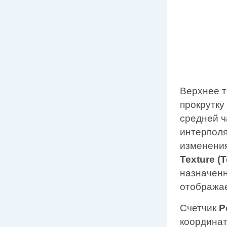
Верхнее т
прокрутку
средней ч
интерполя
изменения
Texture (
назначенн
отображае
Счетчик
P
координа