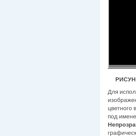
РИСУНО
Для испол
изображен
цветного 
под имен
Непрозр
графическ