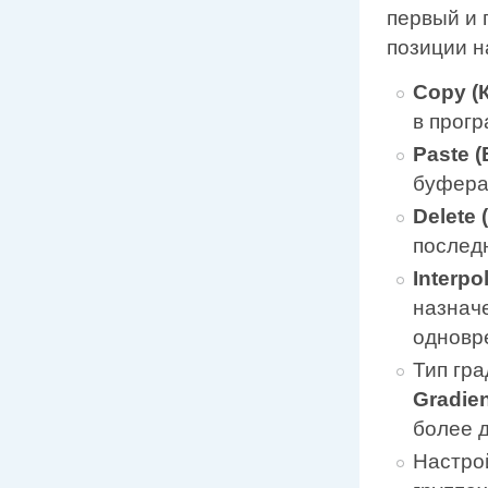
первый и 
позиции н
Сору (
в прог
Paste 
буфера
Delete
последн
Interp
назнач
одновр
Тип гр
Gradie
более 
Настро