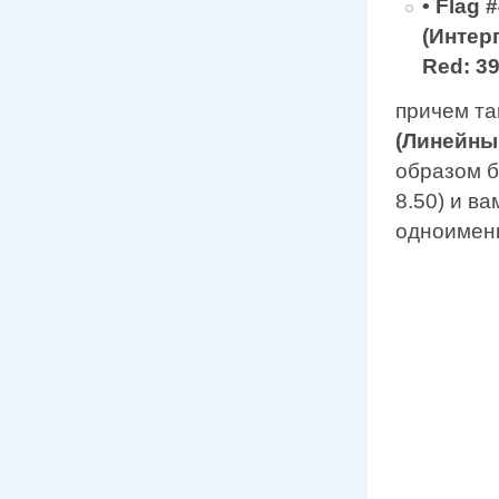
•
Flag #
(Интерп
Red: 39
причем та
(Линейны
образом б
8.50) и в
одноименн