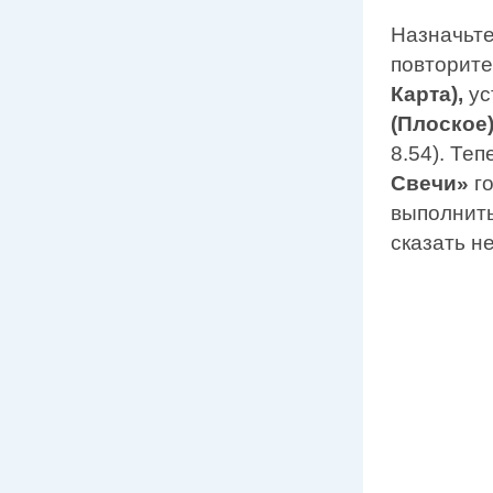
Назначьте
повторит
Карта),
ус
(Плоское
8.54). Те
Свечи»
г
выполнить
сказать н