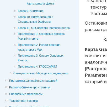
Канал D
Карта канала Цвета
текстур
Глава 9. Анимация
Растяжк
Глава 10. Визуализация и
Специальные Эффекты
Остановим
Глава 11. 50 Советов Профессионала
рассматри
Приложение 1. Основные ресурсы
К
Мах в Интернет
Приложение 2. Использование
Карта Gr
клавиатуры в Мах
состоит и
Приложение 3. Список Основных
Кнопок
аналогич
Приложение 4. ГЛОССАРИИ
(Растров
Самоучитель по Maya для продвинутых
Paramete
Программы для работы с графикой
который в
Радиолюбителю про спутники
Справочные материалы
Телефонная техника