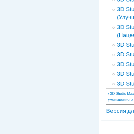
3D St
(Улуч
3D St
(Наце
3D St
3D St
3D St
3D St
3D St
‹ 3D Studio Ma
уменьшенного 
Версия дл