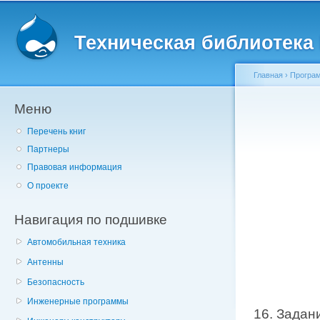
Главное меню
Пе
о
Техническая библиотека l
с
Главная
›
Програ
Меню
Вы здесь
Перечень книг
Партнеры
Правовая информация
О проекте
Навигация по подшивке
Автомобильная техника
Антенны
Безопасность
Инженерные программы
16. Задан