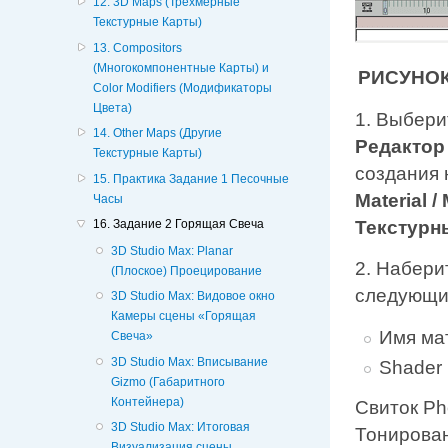
12. 3D Maps (Трехмерные
Текстурные Карты)
13. Compositors
(Многокомпонентные Карты) и
РИСУНОК
Color Modifiers (Модификаторы
Цвета)
1. Выбери
14. Other Maps (Другие
Редактор
Текстурные Карты)
создания 
15. Практика Задание 1 Песочные
Material 
Часы
Текстурн
16. Задание 2 Горящая Свеча
3D Studio Max: Planar
2. Набери
(Плоское) Проецирование
следующи
3D Studio Max: Видовое окно
Камеры сцены «Горящая
Имя ма
Свеча»
3D Studio Max: Вписывание
Shader 
Gizmo (Габаритного
Контейнера)
Свиток Ph
3D Studio Max: Итоговая
Тонирова
Визуализация сцены