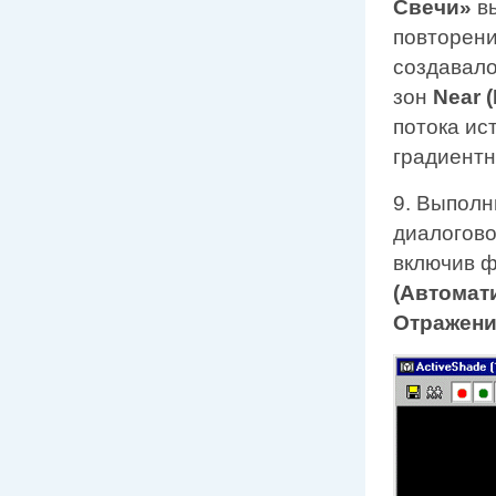
Свечи»
в
повторени
создавало
зон
Near 
потока ис
градиентн
9. Выполн
диалогов
включив 
(Автомат
Отражени