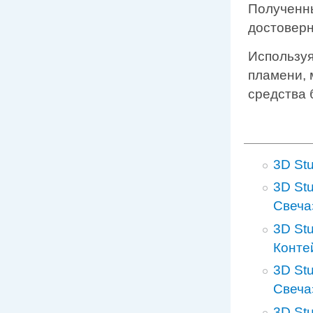
Полученн
достоверн
Использу
пламени, 
средства 
3D St
3D St
Свеча
3D St
Конте
3D St
Свеча
3D St