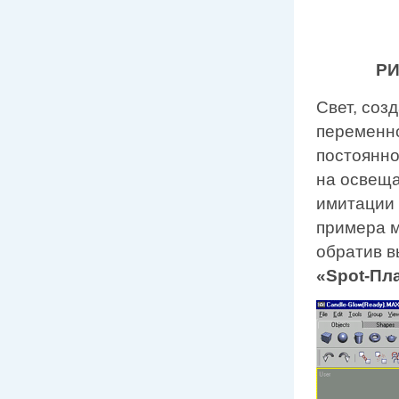
РИ
Свет, соз
переменно
постоянно
на освеща
имитации 
примера м
обратив 
«Spot-Пл