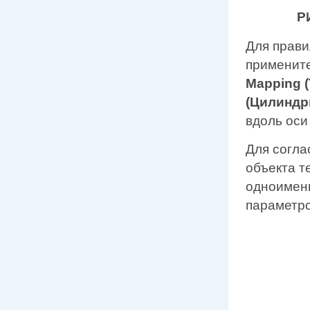
Р
Для прави
применит
Mapping (
(Цилиндр
вдоль оси
Для согл
объекта т
одноименн
параметр