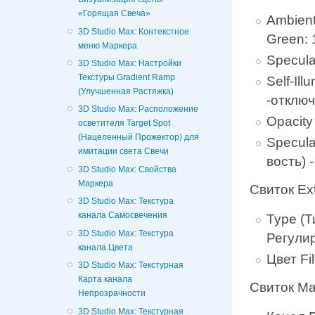
«Горящая Свеча»
Ambient
3D Studio Max: Контекстное
Green: 
меню Маркера
Specula
3D Studio Max: Настройки
Текстуры Gradient Ramp
Self-Il
(Улучшенная Растяжка)
-отключ
3D Studio Max: Расположение
Opacity
осветителя Target Spot
(Нацеленный Прожектор) для
Specula
имитации света Свечи
вость) -
3D Studio Max: Свойства
Маркера
Свиток Ex
3D Studio Max: Текстура
канала Самосвечения
Туре (Т
3D Studio Max: Текстура
Регулир
канала Цвета
Цвет Fi
3D Studio Max: Текстурная
Карта канала
Свиток Ma
Непрозрачности
3D Studio Max: Текстурная