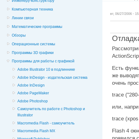
Инженеру-конструктору
Компьютерная техника
вт, 06/27/2006 - 1
Линии связи
Математические программы
Обзоры
Отладка
Операционные системы
Рассмотри
Программы 3D графики
ActionScrip
Программы для работы с графикой
Есть функц
Adobe Illustrator 10 в подлиннике
же выводя
Adobe InDesign - издательская система
очень прос
Adobe InDesign
Adobe PageMaker
trace ("280
Adobe Photoshop
или, напри
Cамоучитель по работе с Photoshop и
Illustrator
trace (xpos
Macromedia Flash - самоучитель
Flash 4 ок
Macromedia Flash MX
появился 
Microsoft Publisher