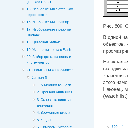
(Indexed Color)
15. Изображения в оттенках
серого цвета
16. Изображения в Bitmap
Рис. 609. 
17. Изображения в режиме
Duotone
В одной ч
18. Цветовой баланс
объектов,
19. Установки цвета в Flash
просматрив
20. Выбор цвета на панели
На вкладк
инструментов
вкладки
Va
21. Палитры Mixer и Swatches
значения 
1. главе 9
этого изм
1. Анимация во Flash
Наконец, 
2. Пробная анимация
(Watch list)
3. Основные понятия
анимации
4. Временная шкала
5. Кадры
609.gif
6. Символы (Symbols)