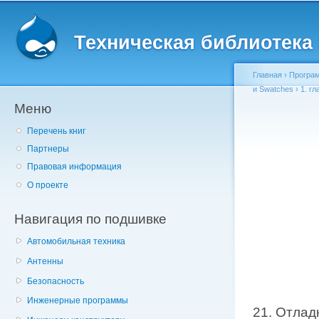
Главное меню
Пе
о
Техническая библиотека l
с
Главная
›
Програм
и Swatches
›
1. гл
Меню
Вы здесь
Перечень книг
Партнеры
Правовая информация
О проекте
Навигация по подшивке
Автомобильная техника
Антенны
Безопасность
Инженерные программы
21. Отлад