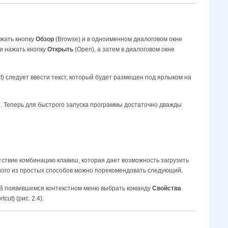
ажать кнопку
Обзор
(Browse) и в одноименном диалоговом окне
 и нажать кнопку
Открыть
(Open), а затем в диалоговом окне
tcut) следует ввести текст, который будет размещен под ярлыком на
е. Теперь для быстрого запуска программы достаточно дважды
ствие комбинацию клавиш, которая дает возможность загрузить
дного из простых способов можно порекомендовать следующий.
 В появившемся контекстном меню выбрать команду
Свойства
tcut) (рис. 2.4).