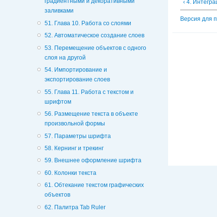
градиентными и декоративными
‹ 4. Интегр
заливками
Версия для 
51. Глава 10. Работа со слоями
52. Автоматическое создание слоев
53. Перемещение объектов с одного
слоя на другой
54. Импортирование и
экспортирование слоев
55. Глава 11. Работа с текстом и
шрифтом
56. Размещение текста в объекте
произвольной формы
57. Параметры шрифта
58. Кернинг и трекинг
59. Внешнее оформление шрифта
60. Колонки текста
61. Обтекание текстом графических
объектов
62. Палитра Tab Ruler