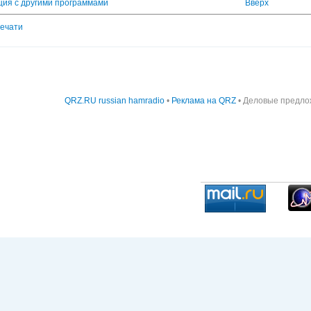
ация с другими программами
Вверх
печати
QRZ.RU russian hamradio
•
Реклама на QRZ
• Деловые предло