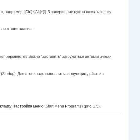
ш, например, [Ctrl]+[Alt]+[I]. В завершение нужно нажать кнопку
 сочетания клавиш.
м непрерывно, ее можно "заставить" загружаться автоматически
(Startup). Для этого надо выполнить следующие действия:
вкладку
Настройка меню
(Start Menu Programs) (рис. 2.5).