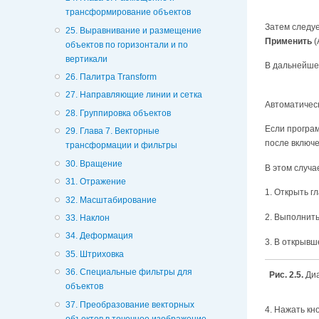
трансформирование объектов
Затем следу
25. Выравнивание и размещение
Применить
(
объектов по горизонтали и по
вертикали
В дальнейшем
26. Палитра Transform
27. Направляющие линии и сетка
Автоматичес
28. Группировка объектов
Если програм
29. Глава 7. Векторные
после включе
трансформации и фильтры
30. Вращение
В этом случ
31. Отражение
1. Открыть г
32. Масштабирование
2. Выполнит
33. Наклон
34. Деформация
3. В открыв
35. Штриховка
36. Специальные фильтры для
Рис. 2.5.
Диа
объектов
37. Преобразование векторных
4. Нажать кн
объектов в точечное изображение