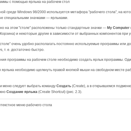
раммы с помощью ярлыка на рабочем стол
ой среде Windows 98/2000 используется метафора "рабочего стола", на кот
е специальными значками — ярлыками.
но на этом "столе" расположены только стандартные значки —
My Computer
Корзина) и некоторые другие в зависимости от выбранных компонентов при 
столе" очень удобно располагать постоянно используемые программы или док
, т. е. достаточно быстро.
ния программы на рабочем столе необходимо создать ярлык программы. Один
 ярлыка необходимо щелкнуть правой кнопкой мыши на свободном месте рабо
ом меню следует выбрать команду
Создать
(Create), а в открывшемся подмен
окно
Создание ярлыка
(Create Shortcut) (рис. 2.3).
текстное меню рабочего стола