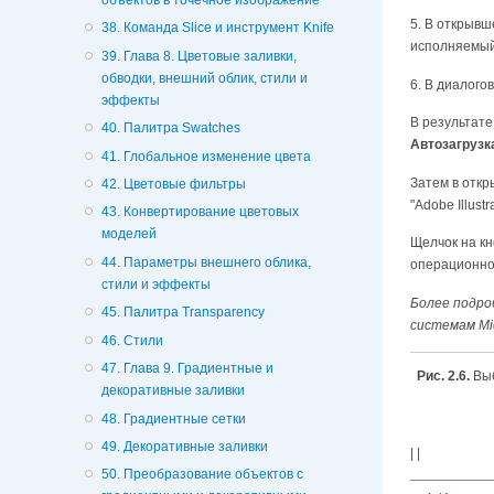
5. В открыв
38. Команда Slice и инструмент Knife
исполняемый
39. Глава 8. Цветовые заливки,
обводки, внешний облик, стили и
6. В диалого
эффекты
В результате
40. Палитра Swatches
Автозагрузк
41. Глобальное изменение цвета
Затем в отк
42. Цветовые фильтры
"Adobe Illustra
43. Конвертирование цветовых
моделей
Щелчок на к
44. Параметры внешнего облика,
операционной
стили и эффекты
Более подро
45. Палитра Transparency
системам Mic
46. Стили
47. Глава 9. Градиентные и
Рис. 2.6.
Выб
декоративные заливки
48. Градиентные сетки
49. Декоративные заливки
| |
50. Преобразование объектов с