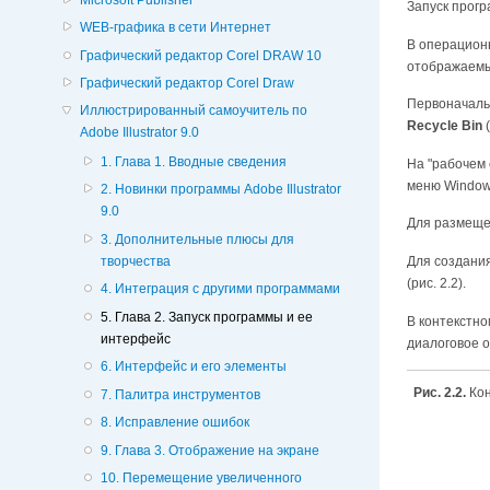
Запуск прог
WEB-графика в сети Интернет
В операционн
Графический редактор Corel DRAW 10
отображаемы
Графический редактор Corel Draw
Первоначаль
Иллюстрированный самоучитель по
Recycle Bin
(
Adobe Illustrator 9.0
1. Глава 1. Вводные сведения
На "рабочем 
меню Windows
2. Новинки программы Adobe Illustrator
9.0
Для размеще
3. Дополнительные плюсы для
творчества
Для создания
(рис. 2.2).
4. Интеграция с другими программами
5. Глава 2. Запуск программы и ее
В контекстн
интерфейс
диалоговое 
6. Интерфейс и его элементы
Рис. 2.2.
Кон
7. Палитра инструментов
8. Исправление ошибок
9. Глава 3. Отображение на экране
10. Перемещение увеличенного