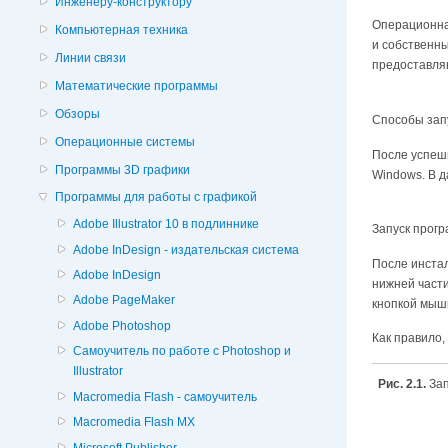
Инженеру-конструктору
Операционная
Компьютерная техника
и собственны
Линии связи
предоставля
Математические программы
Обзоры
Способы запу
Операционные системы
После успеш
Программы 3D графики
Windows. В 
Программы для работы с графикой
Adobe Illustrator 10 в подлиннике
Запуск прог
Adobe InDesign - издательская система
После инстал
Adobe InDesign
нижней част
Adobe PageMaker
кнопкой мыш
Adobe Photoshop
Как правило, 
Cамоучитель по работе с Photoshop и
Illustrator
Рис. 2.1.
Зап
Macromedia Flash - самоучитель
Macromedia Flash MX
Microsoft Publisher