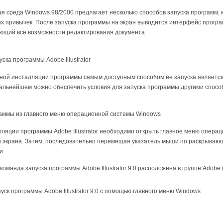
 среда Windows 98/2000 предлагает несколько способов запуска программ, 
х привычек. После запуска программы на экран выводится интерфейс прогр
ющий все возможности редактирования документа.
ска программы Adobe Illustrator
ной инсталляции программы самым доступным способом ее запуска является
дальнейшем можно обеспечить условия для запуска программы другими спосо
раммы из главного меню операционной системы Windows
ляции программы Adobe Illustrator необходимо открыть главное меню опера
и экрана. Затем, последовательно перемещая указатель мыши по раскрыва
и.
команда запуска программы Adobe Illustrator 9.0 расположена в группе Adobe (р
уск программы Adobe Illustrator 9.0 с помощью главного меню Windows