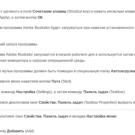
ет щелкнуть в поле
Сочетание клавиш
(Shortcut key) и нажать несколько клави
Apply), а затем кнопку
ОК
.
 программа Adobe Illustrator будет загружаться при нажатии установленного
кий запуск программы
ма Adobe Illustrator запускается в начале рабочего дня и используется зате
ния компьютера и загрузки операционной среды.
ае ярлык программы должен быть помещен в специальную папку
Автозагрузка
лавное меню нажатием кнопки
Пуск
(Start).
ь команду
Настройка
(Settings), а затем команду.
Панель задач
(Taskbar).
шемся диалоговом окне
Свойства: Панель задач
(Taskbar Properties) выбрать 
логовое окно
Свойства: Панель задач
и вкладка
Настройка меню
опку
Добавить
(Add).