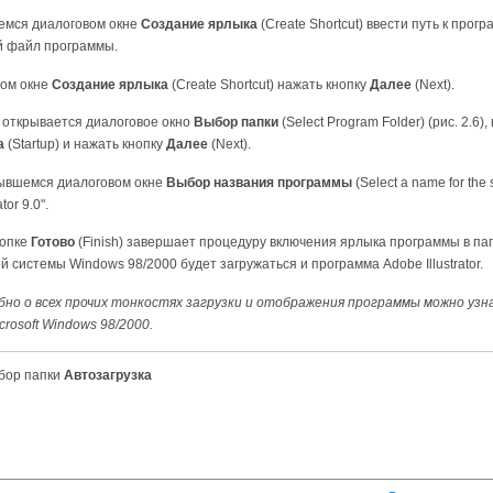
шемся диалоговом окне
Создание ярлыка
(Create Shortcut) ввести путь к прог
 файл программы.
вом окне
Создание ярлыка
(Create Shortcut) нажать кнопку
Далее
(Next).
 открывается диалоговое окно
Выбор папки
(Select Program Folder) (рис. 2.6
а
(Startup) и нажать кнопку
Далее
(Next).
рывшемся диалоговом окне
Выбор названия программы
(Select a name for th
tor 9.0".
нопке
Готово
(Finish) завершает процедуру включения ярлыка программы в папк
 системы Windows 98/2000 будет загружаться и программа Adobe Illustrator.
бно о всех прочих тонкостях загрузки и отображения программы можно уз
rosoft Windows 98/2000.
ор папки
Автозагрузка