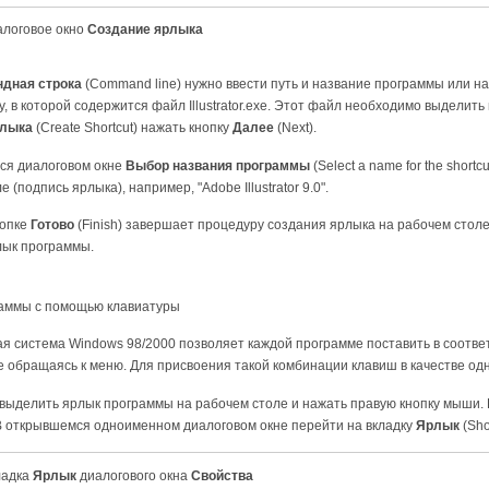
логовое окно
Создание ярлыка
ндная строка
(Command line) нужно ввести путь и название программы или н
у, в которой содержится файл Illustrator.exe. Этот файл необходимо выделить
рлыка
(Create Shortcut) нажать кнопку
Далее
(Next).
ся диалоговом окне
Выбор названия программы
(Select a name for the shor
 (подпись ярлыка), например, "Adobe Illustrator 9.0".
нопке
Готово
(Finish) завершает процедуру создания ярлыка на рабочем стол
лык программы.
раммы с помощью клавиатуры
 система Windows 98/2000 позволяет каждой программе поставить в соответ
е обращаясь к меню. Для присвоения такой комбинации клавиш в качестве о
выделить ярлык программы на рабочем столе и нажать правую кнопку мыши.
. В открывшемся одноименном диалоговом окне перейти на вкладку
Ярлык
(Shor
ладка
Ярлык
диалогового окна
Свойства