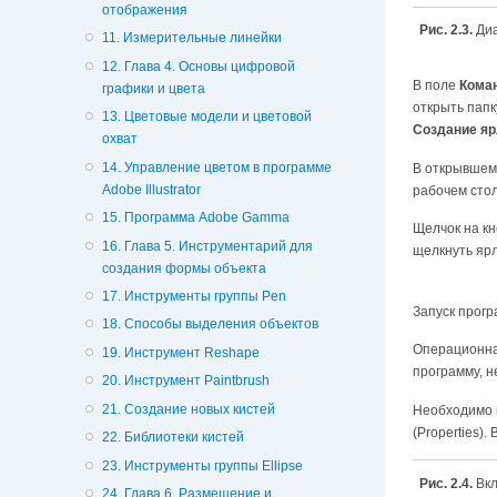
отображения
Рис. 2.3.
Диа
11. Измерительные линейки
12. Глава 4. Основы цифровой
В поле
Кома
графики и цвета
открыть папк
13. Цветовые модели и цветовой
Создание я
охват
14. Управление цветом в программе
В открывшем
Adobe Illustrator
рабочем столе
15. Программа Adobe Gamma
Щелчок на к
16. Глава 5. Инструментарий для
щелкнуть яр
создания формы объекта
17. Инструменты группы Pen
Запуск прог
18. Способы выделения объектов
Операционная
19. Инструмент Reshape
программу, н
20. Инструмент Paintbrush
21. Создание новых кистей
Необходимо 
(Properties)
22. Библиотеки кистей
23. Инструменты группы Ellipse
Рис. 2.4.
Вк
24. Глава 6. Размещение и