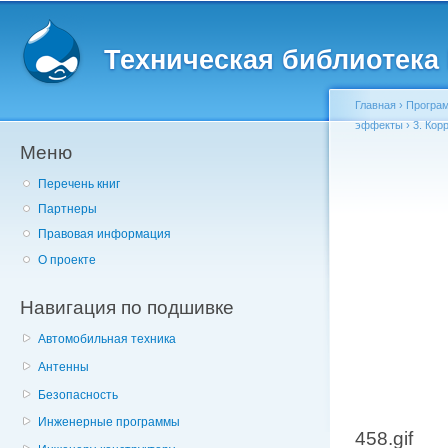
Главное меню
Пе
о
Техническая библиотека l
с
Главная
›
Програм
эффекты
›
3. Кор
Меню
Вы здесь
Перечень книг
Партнеры
Правовая информация
О проекте
Навигация по подшивке
Автомобильная техника
Антенны
Безопасность
Инженерные программы
458.gif