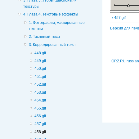
3. Глава 3. Узоры (шаблоны) и
текстуры
4. Глава 4. Текстовые эффекты
‹ 457.gif
1. Фотографии, маскированные
Версия для печ
текстом
2. Тисненый текст
3. Корродированный текст
448.gif
449.gif
QRZ.RU russian
450.gif
451.gif
452.gif
453.gif
454.gif
455.gif
456.gif
457.gif
458.gif