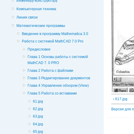
Инженеру-конструктору
Компьютерная техника
Линии связи
Математические программы
Введение в программу Mathematica 3.0
Работа с системой MathCAD 7.0 Pro
Предисловие
Глава 1 Основы работы с системой
MathCAD 7. 0 PRO
Глава 2 Работа с файлами
Глава 3 Редактирование документов
Глава 4 Управление обзором (View)
Глава 5 Работа со вставками
‹ 617.jpg
61.jpg
62.jpg
Версия для 
63.jpg
64.jpg
65.jpg