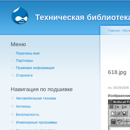
Главное меню
Техническая библиотека 
Главная
›
Мате
Меню
Вы здес
Перечень книг
Партнеры
Правовая информация
618.jpg
О проекте
Навигация по подшивке
пн, 05/29/2006
Изображени
Автомобильная техника
Антенны
Безопасность
Инженерные программы