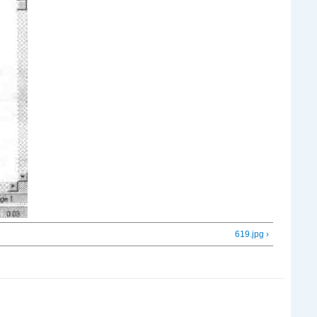
619.jpg ›