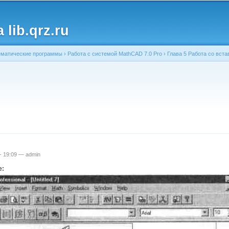
Перейти к
основному
lib.qrz.ru
содержанию
матические программы
›
Работа с системой MathCAD 7.0 Pro
›
Глава 5 Работа со вст
ь
 - 19:09 —
admin
е: