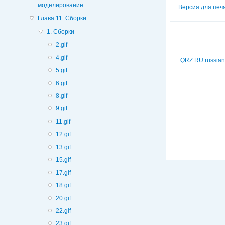
моделирование
Версия для печ
Глава 11. Сборки
1. Сборки
2.gif
4.gif
QRZ.RU russian
5.gif
6.gif
8.gif
9.gif
11.gif
12.gif
13.gif
15.gif
17.gif
18.gif
20.gif
22.gif
23.gif