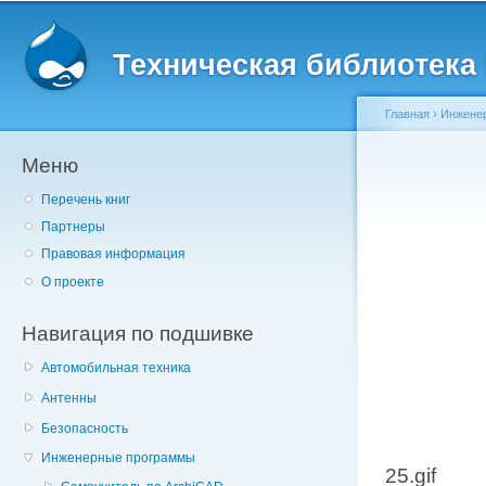
Главное меню
Пе
о
Техническая библиотека l
с
Главная
›
Инжене
Меню
Вы здесь
Перечень книг
Партнеры
Правовая информация
О проекте
Навигация по подшивке
Автомобильная техника
Антенны
Безопасность
Инженерные программы
25.gif