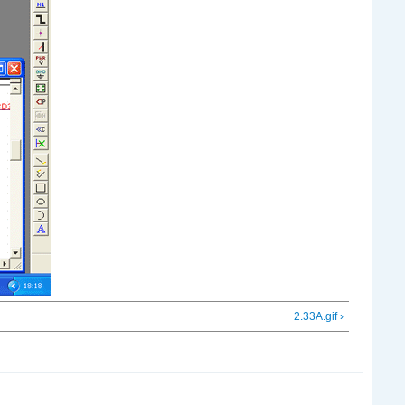
2.33A.gif ›