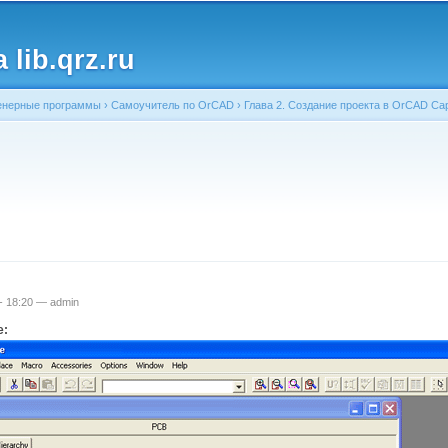
Перейти к
основному
lib.qrz.ru
содержанию
енерные программы
›
Самоучитель по OrCAD
›
Глава 2. Создание проекта в OrCAD Cap
ь
 - 18:20 —
admin
е: