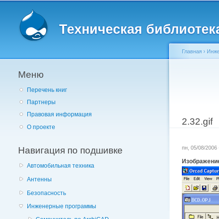
Главное меню
Техническая библиотека 
Главная
›
Инж
Меню
Вы здес
Перечень книг
Партнеры
Правовая информация
2.32.gif
О проекте
Навигация по подшивке
пн, 05/08/2006
Изображени
Автомобильная техника
Антенны
Безопасность
Инженерные программы