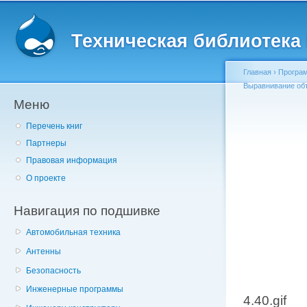
Главное меню
Пе
о
Техническая библиотека l
с
Главная
›
Програм
Выравнивание об
Меню
Вы здесь
Перечень книг
Партнеры
Правовая информация
О проекте
Навигация по подшивке
Автомобильная техника
Антенны
Безопасность
Инженерные программы
4.40.gif