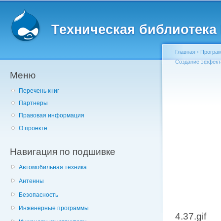
Главное меню
Пе
о
Техническая библиотека l
с
Главная
›
Програм
Создание эффект
Меню
Вы здесь
Перечень книг
Партнеры
Правовая информация
О проекте
Навигация по подшивке
Автомобильная техника
Антенны
Безопасность
Инженерные программы
4.37.gif