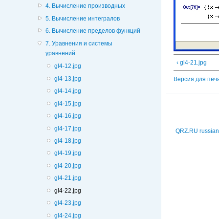
4. Вычисление производных
5. Вычисление интегралов
6. Вычисление пределов функций
7. Уравнения и системы
уравнений
‹ gl4-21.jpg
gl4-12.jpg
gl4-13.jpg
Версия для печ
gl4-14.jpg
gl4-15.jpg
gl4-16.jpg
gl4-17.jpg
QRZ.RU russian
gl4-18.jpg
gl4-19.jpg
gl4-20.jpg
gl4-21.jpg
gl4-22.jpg
gl4-23.jpg
gl4-24.jpg