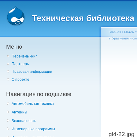
Главное меню
Пе
о
Техническая библиотека l
с
Главная
›
Матема
7. Уравнения и с
Меню
Вы здесь
Перечень книг
Партнеры
Правовая информация
О проекте
Навигация по подшивке
Автомобильная техника
Антенны
Безопасность
Инженерные программы
gl4-22.jpg