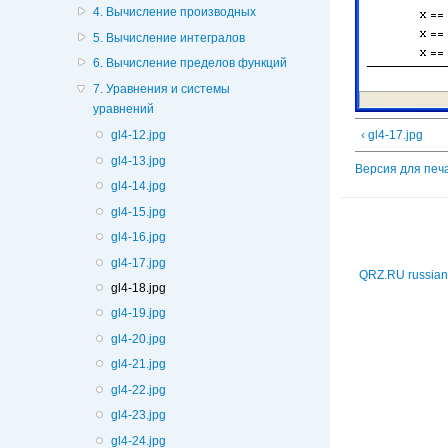
4. Вычисление производных
5. Вычисление интегралов
6. Вычисление пределов функций
7. Уравнения и системы
уравнений
‹ gl4-17.jpg
gl4-12.jpg
gl4-13.jpg
Версия для печ
gl4-14.jpg
gl4-15.jpg
gl4-16.jpg
gl4-17.jpg
QRZ.RU russian
gl4-18.jpg
gl4-19.jpg
gl4-20.jpg
gl4-21.jpg
gl4-22.jpg
gl4-23.jpg
gl4-24.jpg