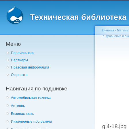
Главное меню
Пе
о
Техническая библиотека l
с
Главная
›
Матема
7. Уравнения и с
Меню
Вы здесь
Перечень книг
Партнеры
Правовая информация
О проекте
Навигация по подшивке
Автомобильная техника
Антенны
Безопасность
Инженерные программы
gl4-18.jpg