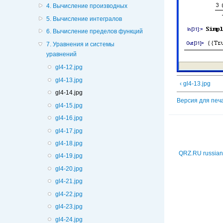
4. Вычисление производных
5. Вычисление интегралов
6. Вычисление пределов функций
7. Уравнения и системы
уравнений
gl4-12.jpg
gl4-13.jpg
‹ gl4-13.jpg
gl4-14.jpg
Версия для печ
gl4-15.jpg
gl4-16.jpg
gl4-17.jpg
gl4-18.jpg
QRZ.RU russian
gl4-19.jpg
gl4-20.jpg
gl4-21.jpg
gl4-22.jpg
gl4-23.jpg
gl4-24.jpg