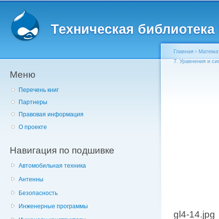
Главное меню
Пе
о
Техническая библиотека l
с
Главная
›
Матема
7. Уравнения и с
Меню
Вы здесь
Перечень книг
Партнеры
Правовая информация
О проекте
Навигация по подшивке
Автомобильная техника
Антенны
Безопасность
Инженерные программы
gl4-14.jpg