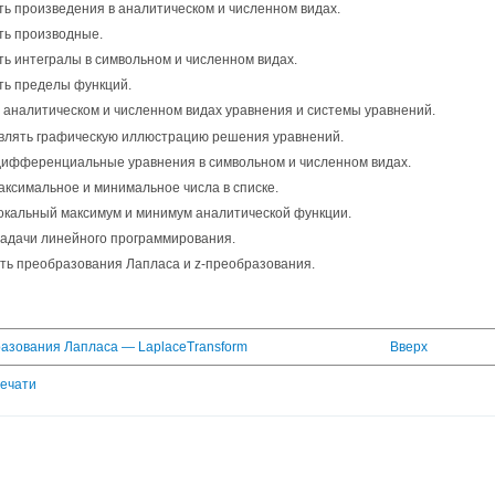
ь произведения в аналитическом и численном видах.
ть производные.
ь интегралы в символьном и численном видах.
ть пределы функций.
 аналитическом и численном видах уравнения и системы уравнений.
влять графическую иллюстрацию решения уравнений.
дифференциальные уравнения в символьном и численном видах.
аксимальное и минимальное числа в списке.
окальный максимум и минимум аналитической функции.
задачи линейного программирования.
ть преобразования Лапласа и z-преобразования.
разования Лапласа — LaplaceTransform
Вверх
печати