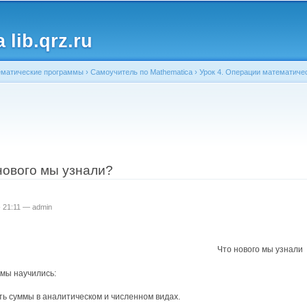
Перейти к
основному
lib.qrz.ru
содержанию
матические программы
›
Самоучитель по Mathematica
›
Урок 4. Операции математиче
ь
 нового мы узнали?
 - 21:11 —
admin
Что нового мы узнали
 мы научились:
ь суммы в аналитическом и численном видах.