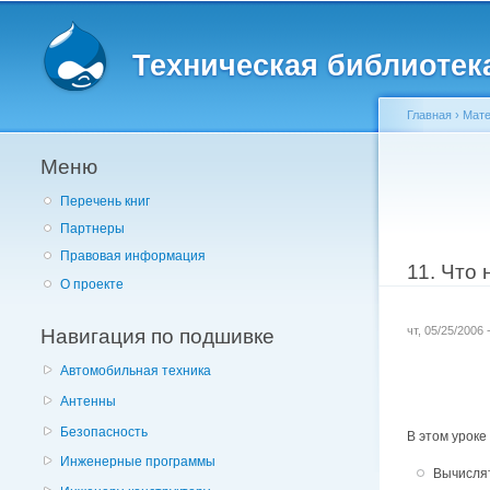
Главное меню
Техническая библиотека 
Главная
›
Мате
Меню
Вы здес
Перечень книг
Партнеры
Правовая информация
11. Что
О проекте
Навигация по подшивке
чт, 05/25/2006
Автомобильная техника
Антенны
Безопасность
В этом уроке
Инженерные программы
Вычислят