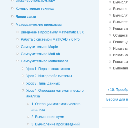
Инженеру-конструктору
Вычислят
Компьютерная техника
Вычисля
Вычислят
Линии связи
Вычисля
Математические программы
Решать в
Введение в программу Mathematica 3.0
Осущест
Работа с системой MathCAD 7.0 Pro
Решать 
Самоучитель по Maple
Искать м
Самоучитель по MatLab
Искать л
Самоучитель по Mathematica
Решать 
Выполня
Урок 1. Первое знакомство
Урок 2. Интерфейс системы
Урок 3. Типы данных
‹ 10. Преоб
Урок 4. Операции математического
анализа
Версия для 
1. Операции математического
анализа
2. Вычисление сумм
3. Вычисление произведений