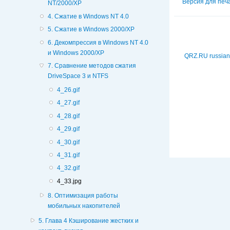
Версия для печ
NT/2000/XP
4. Сжатие в Windows NT 4.0
5. Сжатие в Windows 2000/XP
6. Декомпрессия в Windows NT 4.0
и Windows 2000/XP
QRZ.RU russian
7. Сравнение методов сжатия
DriveSpace 3 и NTFS
4_26.gif
4_27.gif
4_28.gif
4_29.gif
4_30.gif
4_31.gif
4_32.gif
4_33.jpg
8. Оптимизация работы
мобильных накопителей
5. Глава 4 Кэширование жестких и