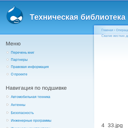
Главное меню
Пе
о
Техническая библиотека l
с
Главная
›
Операц
Сжатие жестких д
Меню
Вы здесь
Перечень книг
Партнеры
Правовая информация
О проекте
Навигация по подшивке
Автомобильная техника
Антенны
Безопасность
Инженерные программы
4_33.jpg