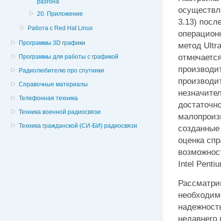
разгона
осуществля
20. Приложение
3.13) посл
Работа с Red Hat Linux
операцион
Программы 3D графики
метод Ultr
отмечается
Программы для работы с графикой
производи
Радиолюбителю про спутники
производи
Справочные материалы
незначител
Телефонная техника
достаточн
Техника военной радиосвязи
малопроиз
Техника гражданской (СИ-БИ) радиосвязи
созданные 
оценка сп
возможнос
Intel Penti
Рассматри
необходим
надежност
недавнего