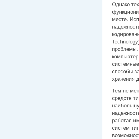
Однако те
функциони
месте. Ис
надежност
кодировани
Technology
проблемы.
компьютер
системные
способы з
хранения д
Тем не мен
средств ти
наибольшу
надежност
работая и
систем тип
возможнос