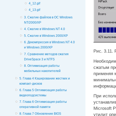
4_12.gif
4_13.gif
3. Сжатие файлов в ОС Windows
NT/2000/XP
4. Сжатие в Windows NT 4.0
5. Сжатие в Windows 2000/XP
6. Декомпрессия в Windows NT 4.0
и Windows 2000/XP
Рис. 3.11.
7. Сравнение методов сжатия
DriveSpace 3 и NTFS
Необходимо
8. Оптимизация работы
сжатым пр
мобильных накопителей
применяя 
5. Глава 4 Кэширование жестких и
минимальн
компакт-дисков
информаци
6. Глава 5 Оптимизация работы
При испол
видеоподсистемы
устанавлив
7. Глава 6 Оптимизация работы
оперативной памяти
Microsoft 
8. Глава 7 Обновление BIOS
утилит оп