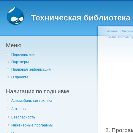
Главное меню
Пе
о
Техническая библиотека l
с
Главная
›
Операц
Сжатие жестких д
Меню
Вы здесь
Перечень книг
Партнеры
Правовая информация
О проекте
Навигация по подшивке
Автомобильная техника
Антенны
Безопасность
Инженерные программы
2. Програ