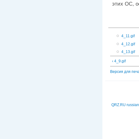
этих ОС, 
4_11.gif
4_12.gif
4_13.gif
‹ 4_9.gif
Версия для печ
QRZ.RU russian