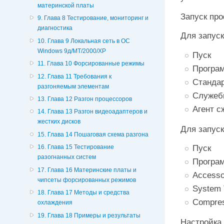
материнской платы
Запуск пр
9. Глава 8 Тестирование, мониторинг и
диагностика
Для запус
10. Глава 9 Локальная сеть в ОС
Windows 9д/МТ/2000/ХР
Пуск
11. Глава 10 Форсированные режимы
Програ
12. Глава 11 Требования к
Станда
разгоняемым элементам
Служеб
13. Глава 12 Разгон процессоров
Агент с
14. Глава 13 Разгон видеоадаптеров и
жестких дисков
Для запуск
15. Глава 14 Пошаговая схема разгона
Пуск
16. Глава 15 Тестирование
разогнанных систем
Програ
17. Глава 16 Материнские платы и
Accesso
чипсеты форсированных режимов
System 
18. Глава 17 Методы и средства
Compres
охлаждения
19. Глава 18 Примеры и результаты
Настройка