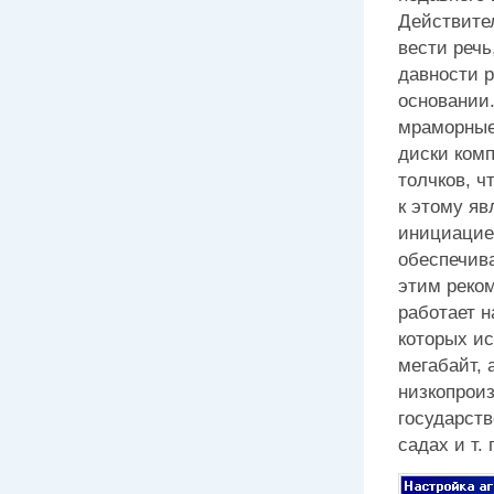
Действите
вести речь
давности 
основании
мраморные 
диски ком
толчков, ч
к этому яв
инициацией
обеспечив
этим реком
работает н
которых ис
мегабайт, 
низкопрои
государст
садах и т. 