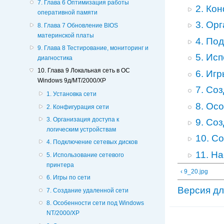
7. Глава 6 Оптимизация работы
2. Ко
оперативной памяти
3. Ор
8. Глава 7 Обновление BIOS
материнской платы
4. По
9. Глава 8 Тестирование, мониторинг и
5. Ис
диагностика
10. Глава 9 Локальная сеть в ОС
6. Игр
Windows 9д/МТ/2000/ХР
7. Со
1. Установка сети
8. Ос
2. Конфигурация сети
3. Организация доступа к
9. Со
логическим устройствам
10. С
4. Подключение сетевых дисков
11. Н
5. Использование сетевого
принтера
‹ 9_20.jpg
6. Игры по сети
Версия дл
7. Создание удаленной сети
8. Особенности сети под Windows
NT/2000/XP