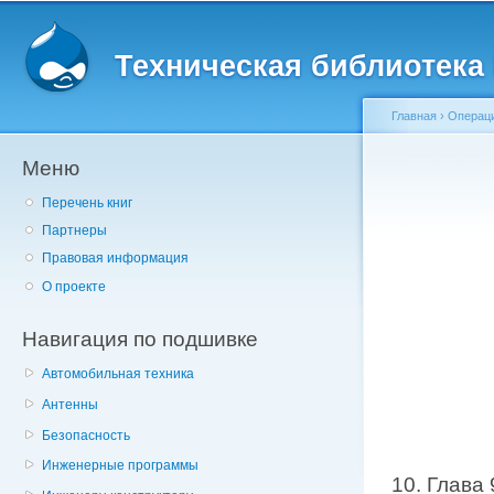
Главное меню
Пе
о
Техническая библиотека l
с
Главная
›
Операц
Меню
Вы здесь
Перечень книг
Партнеры
Правовая информация
О проекте
Навигация по подшивке
Автомобильная техника
Антенны
Безопасность
Инженерные программы
10. Глава