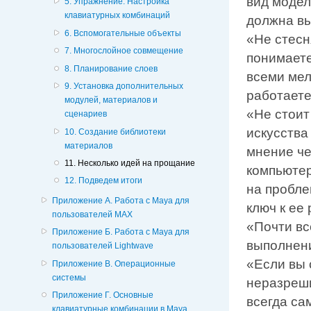
вид модел
5. Упражнение. Настройка
клавиатурных комбинаций
должна вы
6. Вспомогательные объекты
«Не стесн
7. Многослойное совмещение
понимаете
8. Планирование слоев
всеми мел
9. Установка дополнительных
работаете
модулей, материалов и
«Не стоит
сценариев
искусства
10. Создание библиотеки
материалов
мнение че
11. Несколько идей на прощание
компьютер
12. Подведем итоги
на пробле
Приложение А. Работа с Maya для
ключ к ее
пользователей МАХ
«Почти вс
Приложение Б. Работа с Maya для
выполнени
пользователей Lightwave
«Если вы 
Приложение В. Операционные
системы
неразреши
Приложение Г. Основные
всегда са
клавиатурные комбинации в Maya