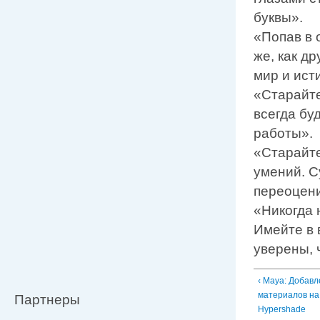
буквы».
«Попав в 
же, как д
мир и ист
«Старайте
всегда бу
работы».
«Старайте
умений. С
переоцени
«Никогда 
Имейте в 
уверены, 
‹ Maya: Добав
материалов на 
Партнеры
Hypershade