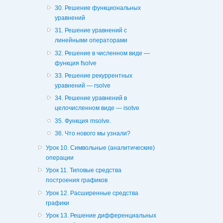
30. Решение функциональных
уравнений
31. Решение уравнений с
линейными операторами
32. Решение в численном виде —
функция fsolve
33. Решение рекуррентных
уравнений — rsolve
34. Решение уравнений в
целочисленном виде — isotve
35. Функция msolve.
36. Что нового мы узнали?
Урок 10. Символьные (аналитические)
операции
Урок 11. Типовые средства
построения графиков
Урок 12. Расширенные средства
графики
Урок 13. Решение дифференциальных