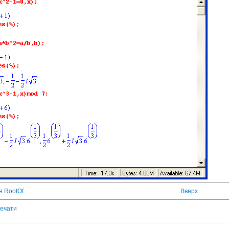
я RootOf.
Вверх
печати