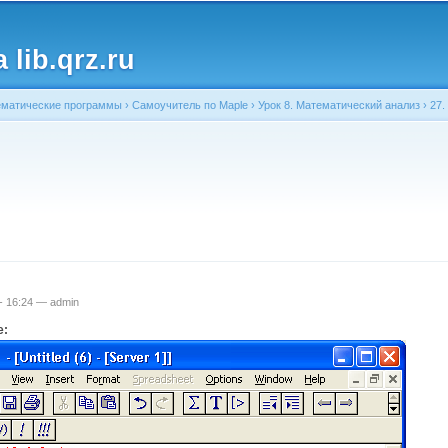
Перейти к
основному
lib.qrz.ru
содержанию
матические программы
›
Самоучитель по Maple
›
Урок 8. Математический анализ
›
27.
ь
 - 16:24 —
admin
е: