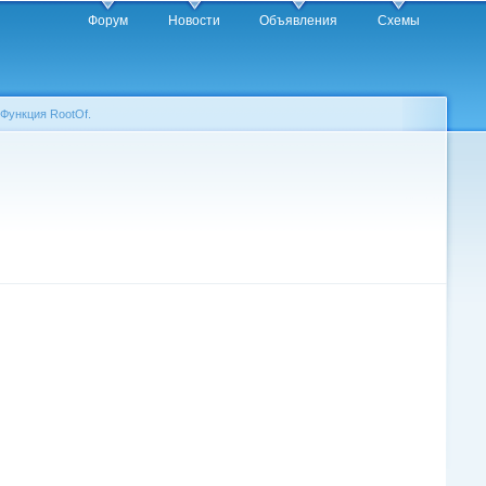
Форум
Новости
Объявления
Схемы
 Функция RootOf.