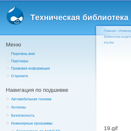
Главное меню
Пе
о
Техническая библиотека l
с
Главная
›
Инжене
библиотека модел
втулки
Меню
Вы здесь
Перечень книг
Партнеры
Правовая информация
О проекте
Навигация по подшивке
Автомобильная техника
Антенны
Безопасность
Инженерные программы
19.gif