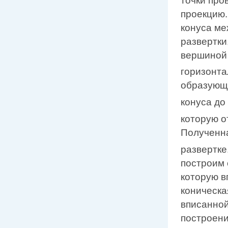
точки про
проекцию.
конуса ме
развертки
вершиной 
горизонта
образую
конуса до
которую о
Полученна
развертке
построим 
которую в
коническа
вписанной
построени