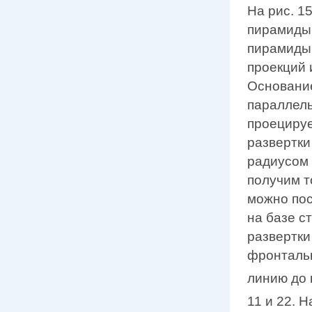
На рис. 1
пирамиды.
пирамид
проекций 
Основани
параллель
проецируе
развертки
радиусом 
получим т
можно пос
на базе 
развертки
фронталь
линию до 
11 и 22. 