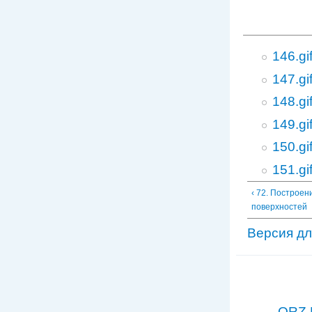
146.gi
147.gi
148.gi
149.gi
150.gi
151.gi
‹ 72. Построен
поверхностей
Версия дл
QRZ.