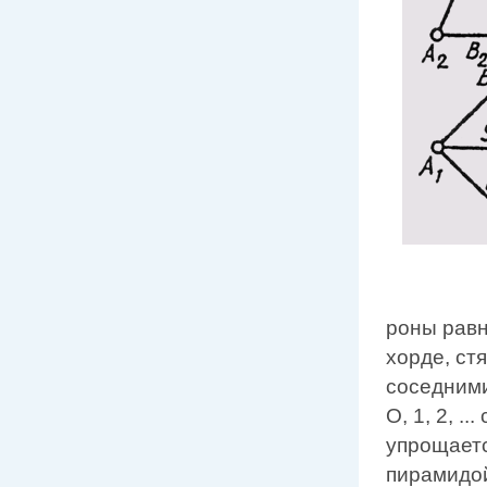
роны равн
хорде, ст
соседними
О, 1, 2, 
упрощаетс
пирамидо