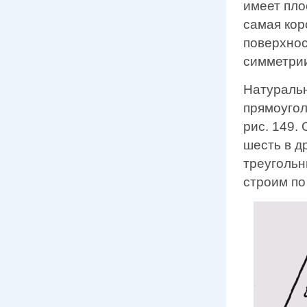
имеет пло
самая ко
поверхно
симметрии
Натураль
прямоугол
рис. 149.
шесть в д
треуголь
строим по