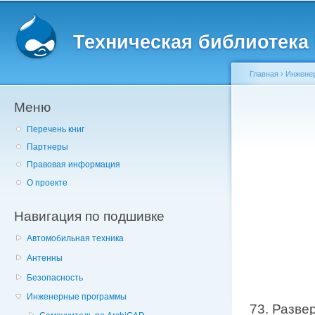
Главное меню
Пе
о
Техническая библиотека l
с
Главная
›
Инжене
Меню
Вы здесь
Перечень книг
Партнеры
Правовая информация
О проекте
Навигация по подшивке
Автомобильная техника
Антенны
Безопасность
Инженерные программы
73. Разве