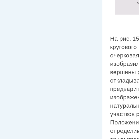
На рис. 1
кругового
очеркова
изобразил
вершины 
откладыва
предварит
изображен
натуральн
участков 
Положение
определи