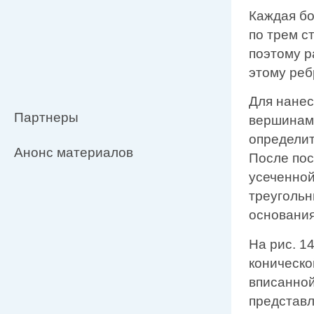
Каждая бо
по трем с
поэтому р
этому реб
Для нанес
Партнеры
вершинам
определит
Анонс материалов
После пос
усеченной
треуголь
основания
На рис. 1
коническо
вписанной
представл