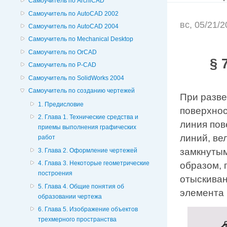
Самоучитель по ArchiCAD
Самоучитель по AutoCAD 2002
вс, 05/21/
Самоучитель по AutoCAD 2004
Самоучитель по Mechanical Desktop
Самоучитель по OrCAD
§ 
Самоучитель по P-CAD
Самоучитель по SolidWorks 2004
Самоучитель по созданию чертежей
При разве
1. Предисловие
поверхнос
2. Глава 1. Технические средства и
линия пов
приемы выполнения графических
линий, ве
работ
замкнутым
3. Глава 2. Оформление чертежей
4. Глава 3. Некоторые геометрические
образом, 
построения
отыскиван
5. Глава 4. Общие понятия об
элемента 
образовании чертежа
6. Глава 5. Изображение объектов
трехмерного пространства