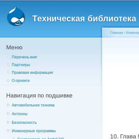
Главное меню
Пе
о
Техническая библиотека l
с
Главная
›
Инжене
Меню
Вы здесь
Перечень книг
Партнеры
Правовая информация
О проекте
Навигация по подшивке
Автомобильная техника
Антенны
Безопасность
Инженерные программы
10. Глава