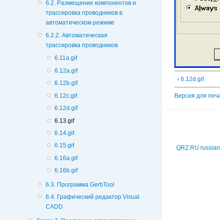
6.2. Размещение компонентов и
трассировка проводников в
автоматическом режиме
6.2.2. Автоматическая
трассировка проводников
6.11a.gif
6.12a.gif
‹ 6.12d.gif
6.12b.gif
6.12c.gif
Версия для печ
6.12d.gif
6.13.gif
6.14.gif
6.15.gif
QRZ.RU russian
6.16a.gif
6.16b.gif
6.3. Программа GerbTool
6.4. Графический редактор Visual
CADD