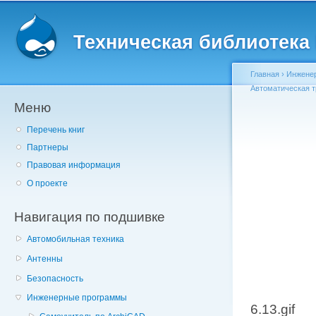
Главное меню
Пе
о
Техническая библиотека l
с
Главная
›
Инжене
Автоматическая т
Меню
Вы здесь
Перечень книг
Партнеры
Правовая информация
О проекте
Навигация по подшивке
Автомобильная техника
Антенны
Безопасность
Инженерные программы
6.13.gif